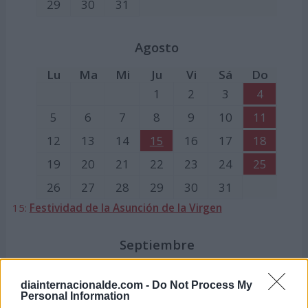
29
30
31
Agosto
Lu
Ma
Mi
Ju
Vi
Sá
Do
1
2
3
4
5
6
7
8
9
10
11
12
13
14
15
16
17
18
19
20
21
22
23
24
25
26
27
28
29
30
31
15:
Festividad de la Asunción de la Virgen
Septiembre
Lu
Ma
Mi
Ju
Vi
Sá
Do
diainternacionalde.com -
Do Not Process My
1
Personal Information