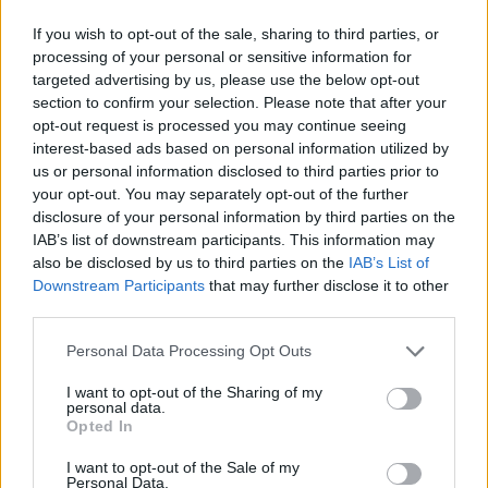
2
3
4
5
6
7
8
If you wish to opt-out of the sale, sharing to third parties, or
9
10
11
12
13
14
15
processing of your personal or sensitive information for
targeted advertising by us, please use the below opt-out
16
17
18
19
20
21
22
section to confirm your selection. Please note that after your
23
24
25
26
27
28
29
opt-out request is processed you may continue seeing
interest-based ads based on personal information utilized by
30
us or personal information disclosed to third parties prior to
your opt-out. You may separately opt-out of the further
disclosure of your personal information by third parties on the
Octubre
IAB’s list of downstream participants. This information may
also be disclosed by us to third parties on the
IAB’s List of
Lu
Ma
Mi
Ju
Vi
Sá
Do
Downstream Participants
that may further disclose it to other
1
2
3
4
5
6
third parties.
7
8
9
10
11
12
13
Personal Data Processing Opt Outs
14
15
16
17
18
19
20
I want to opt-out of the Sharing of my
personal data.
21
22
23
24
25
26
27
Opted In
28
29
30
31
I want to opt-out of the Sale of my
9: Día de la Comunidad Valenciana
Personal Data.