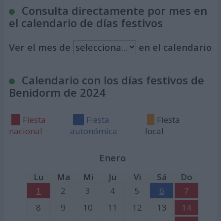
Consulta directamente por mes en
el calendario de días festivos
Ver el mes de
en el calendario
Calendario con los días festivos de
Benidorm de 2024
Fiesta
Fiesta
Fiesta
nacional
autonómica
local
Enero
Lu
Ma
Mi
Ju
Vi
Sá
Do
1
2
3
4
5
6
7
8
9
10
11
12
13
14