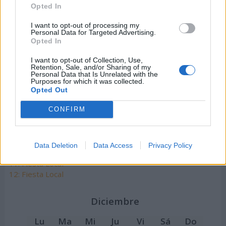
Opted In
12:
Fiesta Nacional de España
I want to opt-out of processing my
Personal Data for Targeted Advertising.
Noviembre
Opted In
Lu
Ma
Mi
Ju
Vi
Sá
Do
I want to opt-out of Collection, Use,
1
2
3
Retention, Sale, and/or Sharing of my
Personal Data that Is Unrelated with the
Purposes for which it was collected.
4
5
6
7
8
9
10
Opted Out
11
12
13
14
15
16
17
CONFIRM
18
19
20
21
22
23
24
25
26
27
28
29
30
Data Deletion
Data Access
Privacy Policy
1:
Fiesta de Todos los Santos
11: Fiesta Local
12: Fiesta Local
Diciembre
Lu
Ma
Mi
Ju
Vi
Sá
Do