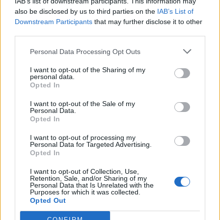
IAB’s list of downstream participants. This information may
10
11
12
13
14
15
16
also be disclosed by us to third parties on the
IAB’s List of
17
18
19
20
21
22
23
Downstream Participants
that may further disclose it to other
third parties.
24
25
26
27
28
29
30
Personal Data Processing Opt Outs
31
25:
Santiago Apóstol
I want to opt-out of the Sharing of my
personal data.
Opted In
Agosto
I want to opt-out of the Sale of my
Personal Data.
Lu
Ma
Mi
Ju
Vi
Sá
Do
Opted In
1
2
3
4
5
6
I want to opt-out of processing my
7
8
9
10
11
12
13
Personal Data for Targeted Advertising.
Opted In
14
15
16
17
18
19
20
I want to opt-out of Collection, Use,
21
22
23
24
25
26
27
Retention, Sale, and/or Sharing of my
Personal Data that Is Unrelated with the
Purposes for which it was collected.
28
29
30
31
Opted Out
15:
Festividad de la Asunción de la Virgen
CONFIRM