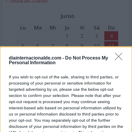
1:
Fiesta del Trabajo
Junio
Lu
Ma
Mi
Ju
Vi
Sá
Do
1
2
3
4
5
6
7
8
9
10
11
12
13
14
15
16
17
18
diainternacionalde.com -
Do Not Process My
Personal Information
19
20
21
22
23
24
25
26
27
28
29
30
If you wish to opt-out of the sale, sharing to third parties, or
processing of your personal or sensitive information for
targeted advertising by us, please use the below opt-out
Julio
section to confirm your selection. Please note that after your
opt-out request is processed you may continue seeing
Lu
Ma
Mi
Ju
Vi
Sá
Do
interest-based ads based on personal information utilized by
1
2
us or personal information disclosed to third parties prior to
your opt-out. You may separately opt-out of the further
3
4
5
6
7
8
9
disclosure of your personal information by third parties on the