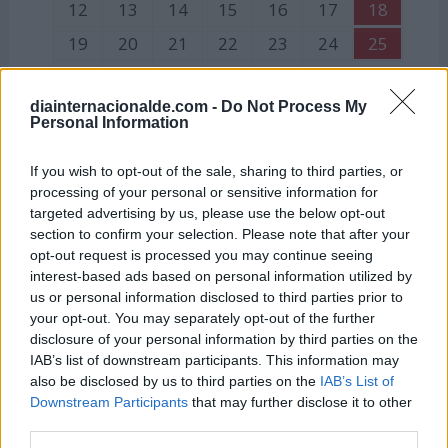
12
13
14
15
16
17
18
19
20
21
22
23
24
25
26
27
28
29
30
diainternacionalde.com -
Do Not Process My
Personal Information
Julio
If you wish to opt-out of the sale, sharing to third parties, or
Lu
Ma
Mi
Ju
Vi
Sá
Do
processing of your personal or sensitive information for
1
2
targeted advertising by us, please use the below opt-out
section to confirm your selection. Please note that after your
3
4
5
6
7
8
9
opt-out request is processed you may continue seeing
10
11
12
13
14
15
16
interest-based ads based on personal information utilized by
us or personal information disclosed to third parties prior to
17
18
19
20
21
22
23
your opt-out. You may separately opt-out of the further
disclosure of your personal information by third parties on the
24
25
26
27
28
29
30
IAB’s list of downstream participants. This information may
31
also be disclosed by us to third parties on the
IAB’s List of
Downstream Participants
that may further disclose it to other
third parties.
Agosto