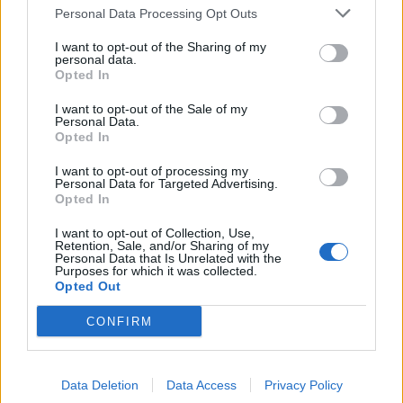
Personal Data Processing Opt Outs
Lu
Ma
Mi
Ju
Vi
Sá
Do
I want to opt-out of the Sharing of my
1
2
3
4
5
6
personal data.
Opted In
7
8
9
10
11
12
13
I want to opt-out of the Sale of my
14
15
16
17
18
19
20
Personal Data.
Opted In
21
22
23
24
25
26
27
I want to opt-out of processing my
28
29
30
31
Personal Data for Targeted Advertising.
Opted In
15:
Festividad de la Asunción de la Virgen
I want to opt-out of Collection, Use,
Retention, Sale, and/or Sharing of my
Septiembre
Personal Data that Is Unrelated with the
Purposes for which it was collected.
Lu
Ma
Mi
Ju
Vi
Sá
Do
Opted Out
1
2
3
CONFIRM
4
5
6
7
8
9
10
11
12
13
14
15
16
17
Data Deletion
Data Access
Privacy Policy