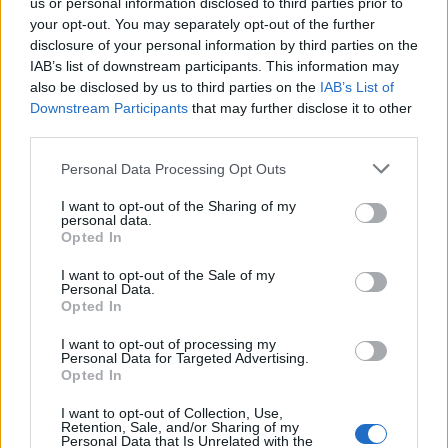
us or personal information disclosed to third parties prior to
Lu
Ma
Mi
Ju
Vi
Sá
Do
your opt-out. You may separately opt-out of the further
disclosure of your personal information by third parties on the
1
IAB’s list of downstream participants. This information may
2
3
4
5
6
7
8
also be disclosed by us to third parties on the
IAB’s List of
Downstream Participants
that may further disclose it to other
9
10
11
12
13
14
15
third parties.
16
17
18
19
20
21
22
Personal Data Processing Opt Outs
23
24
25
26
27
28
29
I want to opt-out of the Sharing of my
personal data.
30
Opted In
17: Día de Melilla
I want to opt-out of the Sale of my
Personal Data.
Octubre
Opted In
Lu
Ma
Mi
Ju
Vi
Sá
Do
I want to opt-out of processing my
Personal Data for Targeted Advertising.
1
2
3
4
5
6
Opted In
7
8
9
10
11
12
13
I want to opt-out of Collection, Use,
Retention, Sale, and/or Sharing of my
14
15
16
17
18
19
20
Personal Data that Is Unrelated with the