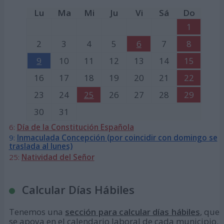
Lu
Ma
Mi
Ju
Vi
Sá
Do
1
2
3
4
5
6
7
8
9
10
11
12
13
14
15
16
17
18
19
20
21
22
23
24
25
26
27
28
29
30
31
6:
Día de la Constitución Española
9:
Inmaculada Concepción (por coincidir con domingo se
traslada al lunes)
25:
Natividad del Señor
Calcular Días Hábiles
Tenemos una
sección para calcular días hábiles
, que
se apoya en el calendario laboral de cada municipio.