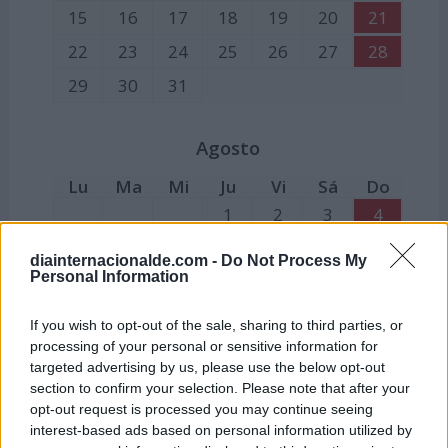
15
16
17
18
19
20
21
22
23
24
25
26
27
28
29
30
31
Agosto
Lu
Ma
Mi
Ju
Vi
Sá
Do
1
2
3
4
5
6
7
8
9
10
11
diainternacionalde.com -
Do Not Process My
Personal Information
12
13
14
15
16
17
18
19
20
21
22
23
24
25
If you wish to opt-out of the sale, sharing to third parties, or
processing of your personal or sensitive information for
26
27
28
29
30
31
targeted advertising by us, please use the below opt-out
15:
Festividad de la Asunción de la Virgen
section to confirm your selection. Please note that after your
opt-out request is processed you may continue seeing
Septiembre
interest-based ads based on personal information utilized by