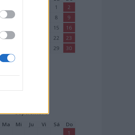
1
2
4
5
6
7
8
9
11
12
13
14
15
16
18
19
20
21
22
23
25
26
27
28
29
30
Septiembre
Ma
Mi
Ju
Vi
Sá
Do
1