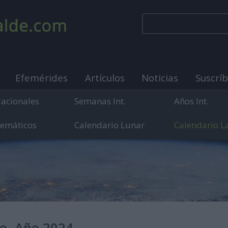
Efemérides
Artículos
Noticias
Suscrí
Nacionales
Semanas Int.
Años Int.
Temáticos
Calendario Lunar
Calendario L
municación sobre días internacionales, mundiales y
do. Año 2024