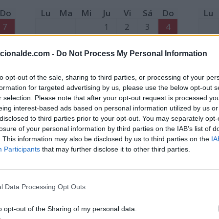
Do
Lu
Ma
Mi
Ju
Vi
Sá
Do
Lu
7
1
2
3
4
14
5
6
7
8
9
10
11
4
acionalde.com -
Do Not Process My Personal Information
21
12
13
14
15
16
17
18
11
28
19
20
21
22
23
24
25
18
to opt-out of the sale, sharing to third parties, or processing of your per
formation for targeted advertising by us, please use the below opt-out s
26
27
28
29
25
r selection. Please note that after your opt-out request is processed y
28:
Ju
eing interest-based ads based on personal information utilized by us or
29:
Vi
disclosed to third parties prior to your opt-out. You may separately opt-
losure of your personal information by third parties on the IAB’s list of
. This information may also be disclosed by us to third parties on the
IA
Participants
that may further disclose it to other third parties.
l Data Processing Opt Outs
Mayo
o opt-out of the Sharing of my personal data.
Do
Lu
Ma
Mi
Ju
Vi
Sá
Do
Lu