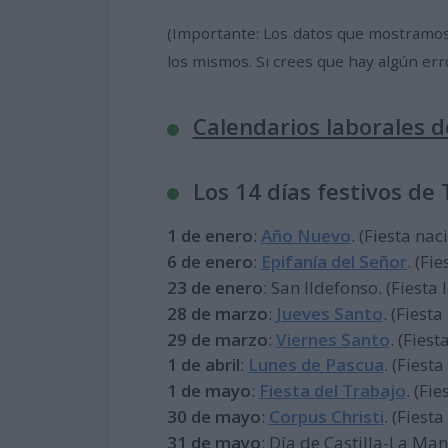
(Importante: Los datos que mostramos
los mismos. Si crees que hay algún err
Calendarios laborales 
Los 14 días festivos de
1 de enero
:
Año Nuevo
. (Fiesta nac
6 de enero
:
Epifanía del Señor
. (Fi
23 de enero
: San Ildefonso. (Fiesta 
28 de marzo
:
Jueves Santo
. (Fiest
29 de marzo
:
Viernes Santo
. (Fiest
1 de abril
:
Lunes de Pascua
. (Fiesta
1 de mayo
:
Fiesta del Trabajo
. (Fi
30 de mayo
:
Corpus Christi
. (Fiest
31 de mayo
: Día de Castilla-La Ma