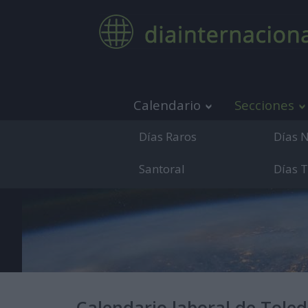
Calendario
Secciones
Días Raros
Días 
Santoral
Días 
Medio de co
Calendario laboral de Tole