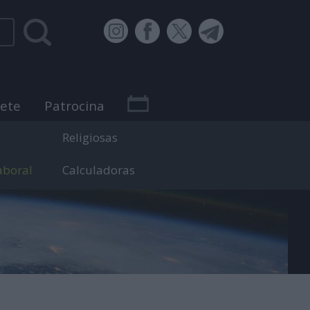
bete
Patrocina
Religiosas
aboral
Calculadoras
 efemérides.