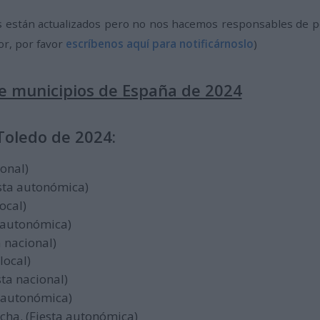
 están actualizados pero no nos hacemos responsables de pos
or, por favor
escríbenos aquí para notificárnoslo
)
de municipios de España de 2024
 Toledo de 2024:
ional)
esta autonómica)
local)
a autonómica)
a nacional)
 local)
esta nacional)
a autonómica)
ncha. (Fiesta autonómica)