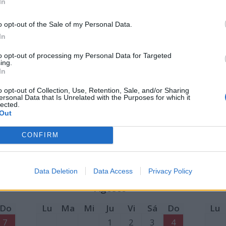
In
7
1
2
3
4
5
o opt-out of the Sale of my Personal Data.
14
6
7
8
9
10
11
12
3
In
21
13
14
15
16
17
18
19
10
to opt-out of processing my Personal Data for Targeted
28
20
21
22
23
24
25
26
17
ing.
In
27
28
29
30
31
24
o opt-out of Collection, Use, Retention, Sale, and/or Sharing
1:
Fiesta del Trabajo
ersonal Data that Is Unrelated with the Purposes for which it
lected.
30:
Corpus Christi
Out
31: Día de Castilla-La Mancha
CONFIRM
Data Deletion
Data Access
Privacy Policy
Agosto
Do
Lu
Ma
Mi
Ju
Vi
Sá
Do
Lu
7
1
2
3
4