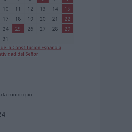
10
11
12
13
14
15
17
18
19
20
21
22
24
25
26
27
28
29
31
 de la Constitución Española
tividad del Señor
cada municipio.
24