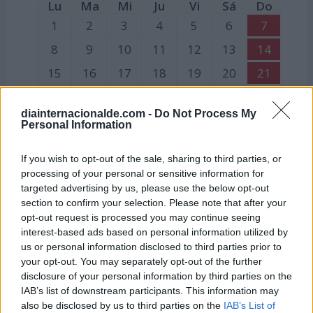
Lu
Ma
Mi
Ju
Vi
Sá
Do
1
2
3
4
5
6
7
8
9
10
11
12
13
14
15
16
17
18
19
20
21
22
23
24
25
26
27
28
diainternacionalde.com -
Do Not Process My
29
30
Personal Information
If you wish to opt-out of the sale, sharing to third parties, or
Julio
processing of your personal or sensitive information for
targeted advertising by us, please use the below opt-out
Lu
Ma
Mi
Ju
Vi
Sá
Do
section to confirm your selection. Please note that after your
1
2
3
4
5
opt-out request is processed you may continue seeing
interest-based ads based on personal information utilized by
6
7
8
9
10
11
12
us or personal information disclosed to third parties prior to
13
14
15
16
17
18
19
your opt-out. You may separately opt-out of the further
disclosure of your personal information by third parties on the
20
21
22
23
24
25
26
IAB’s list of downstream participants. This information may
27
28
29
30
31
also be disclosed by us to third parties on the
IAB’s List of