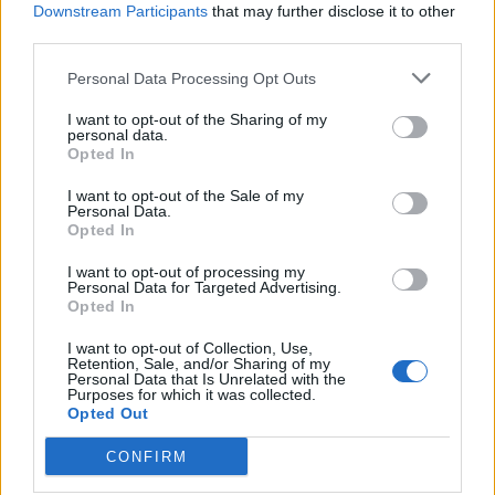
Downstream Participants
that may further disclose it to other
28: Día de Cantabria
third parties.
Agosto
Personal Data Processing Opt Outs
I want to opt-out of the Sharing of my
Lu
Ma
Mi
Ju
Vi
Sá
Do
personal data.
1
2
Opted In
3
4
5
6
7
8
9
I want to opt-out of the Sale of my
Personal Data.
10
11
12
13
14
15
16
Opted In
17
18
19
20
21
22
23
I want to opt-out of processing my
Personal Data for Targeted Advertising.
24
25
26
27
28
29
30
Opted In
31
I want to opt-out of Collection, Use,
Retention, Sale, and/or Sharing of my
15:
Festividad de la Asunción de la Virgen
Personal Data that Is Unrelated with the
Purposes for which it was collected.
Opted Out
Septiembre
CONFIRM
Lu
Ma
Mi
Ju
Vi
Sá
Do