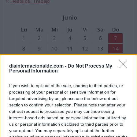
1:
Fiesta del Trabajo
Junio
Lu
Ma
Mi
Ju
Vi
Sá
Do
1
2
3
4
5
6
7
8
9
10
11
12
13
14
15
16
17
18
19
20
21
diainternacionalde.com -
Do Not Process My
22
23
24
25
26
27
28
Personal Information
29
30
If you wish to opt-out of the sale, sharing to third parties, or
processing of your personal or sensitive information for
Julio
targeted advertising by us, please use the below opt-out
section to confirm your selection. Please note that after your
Lu
Ma
Mi
Ju
Vi
Sá
Do
opt-out request is processed you may continue seeing
interest-based ads based on personal information utilized by
1
2
3
4
5
us or personal information disclosed to third parties prior to
6
7
8
9
10
11
12
your opt-out. You may separately opt-out of the further
disclosure of your personal information by third parties on the