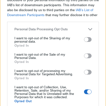
13
14
15
16
17
18
19
IAB’s list of downstream participants. This information may
20
21
22
23
24
25
26
also be disclosed by us to third parties on the
IAB’s List of
Downstream Participants
that may further disclose it to other
27
28
29
30
31
third parties.
Personal Data Processing Opt Outs
Agosto
I want to opt-out of the Sharing of my
personal data.
Lu
Ma
Mi
Ju
Vi
Sá
Do
Opted In
1
2
I want to opt-out of the Sale of my
3
4
5
6
7
8
9
Personal Data.
Opted In
10
11
12
13
14
15
16
I want to opt-out of processing my
17
18
19
20
21
22
23
Personal Data for Targeted Advertising.
Opted In
24
25
26
27
28
29
30
I want to opt-out of Collection, Use,
31
Retention, Sale, and/or Sharing of my
Personal Data that Is Unrelated with the
15:
Festividad de la Asunción de la Virgen
Purposes for which it was collected.
Opted Out