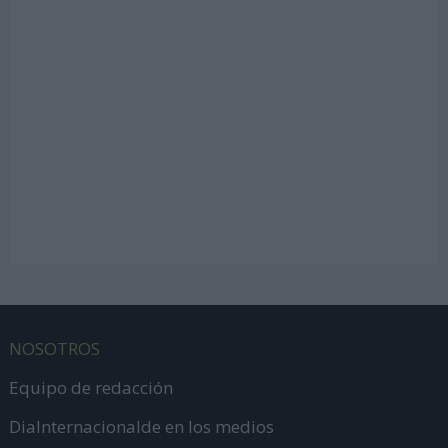
NOSOTROS
Equipo de redacción
DiaInternacionalde en los medios