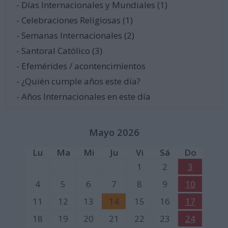
- Días Internacionales y Mundiales (1)
- Celebraciones Religiosas (1)
- Semanas Internacionales (2)
- Santoral Católico (3)
- Efemérides / acontencimientos
- ¿Quién cumple años este día?
- Años Internacionales en este día
Mayo 2026
Lu
Ma
Mi
Ju
Vi
Sá
Do
1
2
3
4
5
6
7
8
9
10
11
12
13
14
15
16
17
18
19
20
21
22
23
24