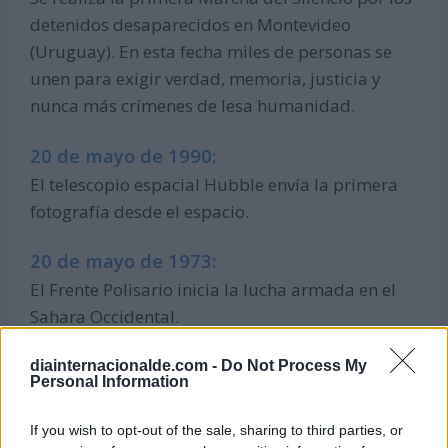
detenidos desaparecidos en Montevideo
(Uruguay). En esta fecha miles de personas se
unen para exigir verdad, memoria, justicia y
nunca más crímenes de lesa humanidad.
20 de mayo de 1990:
El telescopio espacial Hubble envía la primera
fotografía desde el espacio.
20 de mayo de 1973:
El Frente Polisario inicia la lucha armada en el
Sahara Occidental.
20 de mayo de 1932:
diainternacionalde.com -
Do Not Process My
Personal Information
La aviadora Amelia Earhart comienza el primer
vuelo en solitario de una mujer para cruzar el
If you wish to opt-out of the sale, sharing to third parties, or