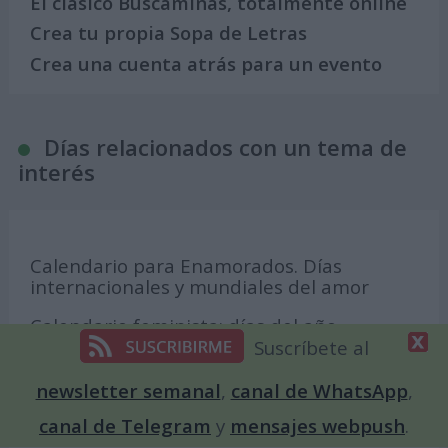
El clásico Buscaminas, totalmente online
Crea tu propia Sopa de Letras
Crea una cuenta atrás para un evento
Días relacionados con un tema de
interés
Calendario para Enamorados. Días
internacionales y mundiales del amor
Calendario feminista: días del año
dedicados a la mujer
Suscríbete al
Calendario de la Amistad. Días
newsletter semanal
,
canal de WhatsApp
,
internacionales y mundiales sobre los
canal de Telegram
y
mensajes webpush
.
amigos y amigas