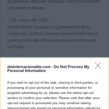
(Argentina), después llamado Teatro Esmeralda
y finalmente Maipo.
7 de mayo de 1881:
Dardo Rocha, fundador y gobernador de la
ciudad de La Plata ordena mediante decreto la
construcción del Observatorio Astronómico de
La Plata.
7 de mayo de 1824:
Beethoven estrena la Novena Sinfonía en Viena
diainternacionalde.com -
Do Not Process My
Personal Information
(Austria).
If you wish to opt-out of the sale, sharing to third parties, or
Efemérides de mayo
processing of your personal or sensitive information for
targeted advertising by us, please use the below opt-out
section to confirm your selection. Please note that after your
opt-out request is processed you may continue seeing
interest-based ads based on personal information utilized by