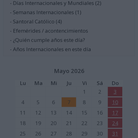
- Días Internacionales y Mundiales (2)
- Semanas Internacionales (1)
- Santoral Católico (4)
- Efemérides / acontencimientos
- ¿Quién cumple años este día?
- Años Internacionales en este día
Mayo 2026
Lu
Ma
Mi
Ju
Vi
Sá
Do
1
2
3
4
5
6
7
8
9
10
11
12
13
14
15
16
17
18
19
20
21
22
23
24
25
26
27
28
29
30
31