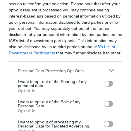
section to confirm your selection. Please note that after your
1
opt-out request is processed you may continue seeing
2
3
4
5
6
7
8
interest-based ads based on personal information utilized by
us or personal information disclosed to third parties prior to
9
10
11
12
13
14
15
your opt-out. You may separately opt-out of the further
16
17
18
19
20
21
22
disclosure of your personal information by third parties on the
IAB’s list of downstream participants. This information may
23
24
25
26
27
28
29
also be disclosed by us to third parties on the
IAB’s List of
Downstream Participants
that may further disclose it to other
30
third parties.
14: Fiesta Local
Personal Data Processing Opt Outs
Octubre
I want to opt-out of the Sharing of my
personal data.
Lu
Ma
Mi
Ju
Vi
Sá
Do
Opted In
1
2
3
4
5
6
I want to opt-out of the Sale of my
Personal Data.
7
8
9
10
11
12
13
Opted In
14
15
16
17
18
19
20
I want to opt-out of processing my
Personal Data for Targeted Advertising.
21
22
23
24
25
26
27