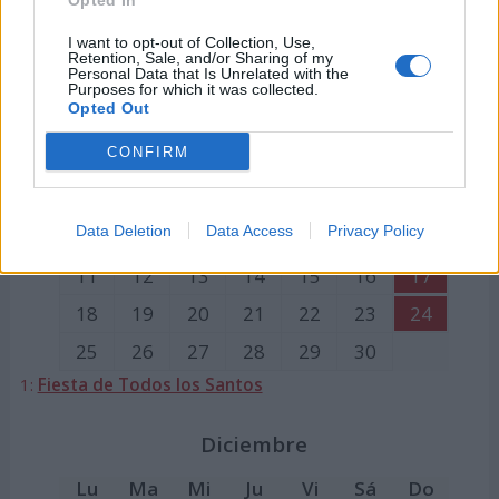
Opted In
28
29
30
31
I want to opt-out of Collection, Use,
Retention, Sale, and/or Sharing of my
12:
Fiesta Nacional de España
Personal Data that Is Unrelated with the
Purposes for which it was collected.
Opted Out
Noviembre
CONFIRM
Lu
Ma
Mi
Ju
Vi
Sá
Do
1
2
3
Data Deletion
Data Access
Privacy Policy
4
5
6
7
8
9
10
11
12
13
14
15
16
17
18
19
20
21
22
23
24
25
26
27
28
29
30
1:
Fiesta de Todos los Santos
Diciembre
Lu
Ma
Mi
Ju
Vi
Sá
Do