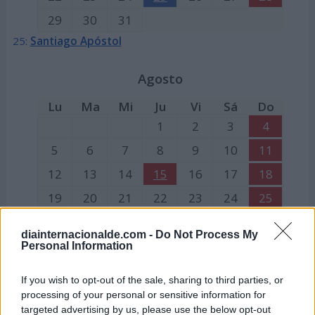
29
30
31
25:
Santiago Apóstol
Agosto
Lu
Ma
Mi
Ju
Vi
Sá
Do
1
2
3
4
5
6
7
8
9
10
11
12
13
14
15
16
17
18
19
20
21
22
23
24
25
26
27
28
29
30
31
diainternacionalde.com -
Do Not Process My
15:
Festividad de la Asunción de la Virgen
Personal Information
Septiembre
If you wish to opt-out of the sale, sharing to third parties, or
processing of your personal or sensitive information for
Lu
Ma
Mi
Ju
Vi
Sá
Do
targeted advertising by us, please use the below opt-out