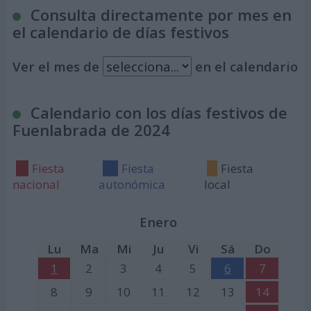
Consulta directamente por mes en
el calendario de días festivos
Ver el mes de
en el calendario
Calendario con los días festivos de
Fuenlabrada de 2024
Fiesta
Fiesta
Fiesta
nacional
autonómica
local
Enero
Lu
Ma
Mi
Ju
Vi
Sá
Do
1
2
3
4
5
6
7
8
9
10
11
12
13
14