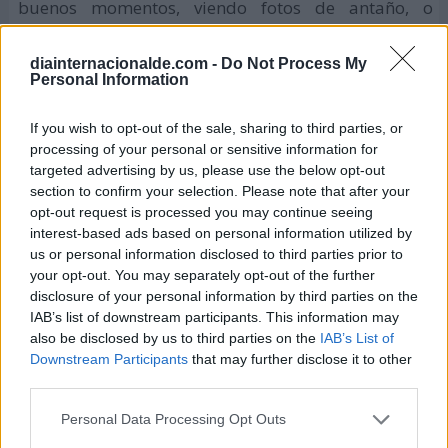
buenos momentos, viendo fotos de antaño, o
haciendo cosas que os gusten. Y por qué no, tener
un detalle especial con ella, obsequiándole algún
diainternacionalde.com -
Do Not Process My
Personal Information
presente: tarjetas, flores, chocolates y otros artículos
que sean de su agrado.
If you wish to opt-out of the sale, sharing to third parties, or
processing of your personal or sensitive information for
targeted advertising by us, please use the below opt-out
Películas para ver en el Día de la
section to confirm your selection. Please note that after your
Madre
opt-out request is processed you may continue seeing
interest-based ads based on personal information utilized by
Invítala a disfrutar de alguna película agradable y
us or personal information disclosed to third parties prior to
divertida, desde la comodidad del hogar. Te
your opt-out. You may separately opt-out of the further
disclosure of your personal information by third parties on the
recomendamos algunos títulos interesantes,
IAB’s list of downstream participants. This information may
relacionados con el Día de las Madres:
also be disclosed by us to third parties on the
IAB’s List of
Downstream Participants
that may further disclose it to other
Qúedate a mi lado (EEUU, año 1998, drama):
third parties.
cuenta la historia de dos mujeres que deben
Personal Data Processing Opt Outs
dejar a un lado sus diferencias y