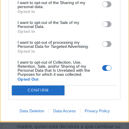
resentimientos para hacer frente a una
I want to opt-out of the Sharing of my
personal data.
situación familiar.
Opted In
Mamma Mia (EEUU, año 2008, comedia
I want to opt-out of the Sale of my
Personal Data.
musical):
cuenta la historia de ,una joven que
Opted In
ha sido criada en una isla griega, por una
I want to opt-out of processing my
madre rebelde y poco convencional. Deberá
Personal Data for Targeted Advertising.
descubrir quién es su verdadero padre.
Opted In
Un sueño posible (EEUU, año 2009, drama):
I want to opt-out of Collection, Use,
Retention, Sale, and/or Sharing of my
una familia norteamericana de clase
Personal Data that Is Unrelated with the
Purposes for which it was collected.
privilegiada adopta a un adolescente
Opted Out
afroamericano proveniente de un hogar
CONFIRM
desestructurado, para forjarle un prometedor
futuro.
Brave (EEUU, año 2012, animación):
trata
Data Deletion
Data Access
Privacy Policy
sobre la relación de una princesa con su
madre, quien está decidida a que cambiar su