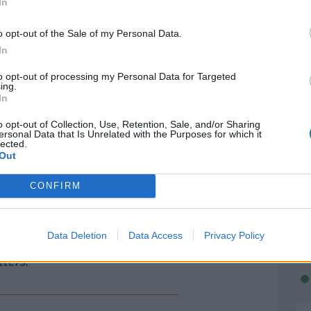
In
de tumores en el corazón.
o opt-out of the Sale of my Personal Data.
ión de tumores pulmonares benignos que
In
.
to opt-out of processing my Personal Data for Targeted
adas con discapacidad intelectual o
ing.
In
o opt-out of Collection, Use, Retention, Sale, and/or Sharing
ersonal Data that Is Unrelated with the Purposes for which it
smitir la enfermedad a los hijos biológicos.
lected.
edad, solamente tratamientos para disminuir
Out
acional, cirugías para tratar complicaciones
CONFIRM
logía poco frecuente en las redes sociales,
Data Deletion
Data Access
Privacy Policy
ionaldelaEsclerosisTuberosa #TSCglobalday
ters.