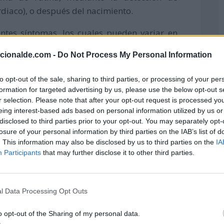
rdiaco), o después del nacimiento.
ntes síntomas, los cuales pueden variar en
cación de los tumores y la gravedad de la
acionalde.com -
Do Not Process My Personal Information
inta a hombres y mujeres, pertenecientes a
to opt-out of the sale, sharing to third parties, or processing of your per
formation for targeted advertising by us, please use the below opt-out s
iel engrosada y lisa, bultos rojizos debajo o
r selection. Please note that after your opt-out request is processed y
aciales semejantes al acné.
eing interest-based ads based on personal information utilized by us or
disclosed to third parties prior to your opt-out. You may separately opt-
no cancerosos, con aspectos de manchas
losure of your personal information by third parties on the IAB’s list of
. This information may also be disclosed by us to third parties on the
IA
Participants
that may further disclose it to other third parties.
es en el cerebro, asociados con
tividad, agresión, desadaptación social,
l Data Processing Opt Outs
o opt-out of the Sharing of my personal data.
de tumores no cancerosos en los riñones.