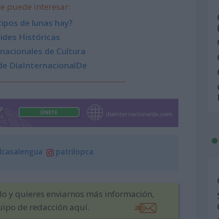
e puede interesar:
ipos de lunas hay?
ides Históricas
nacionales de Cultura
de DíaInternacionalDe
lcasalengua
patrilopca
ulo y quieres enviarnos más información,
uipo de redacción aquí.