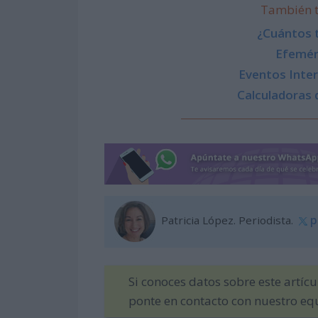
También t
¿Cuántos t
Efemér
Eventos Inter
Calculadoras 
Patricia López. Periodista.
p
Si conoces datos sobre este artíc
ponte en contacto con nuestro eq