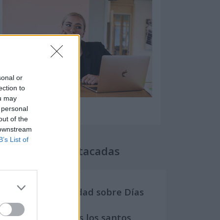
sonal or
ection to
ou may
 personal
out of the
 downstream
B’s List of
Secciones destacadas
Noticias y actualidad sobre Días
Internacionales
Onomástica. Todos los santos