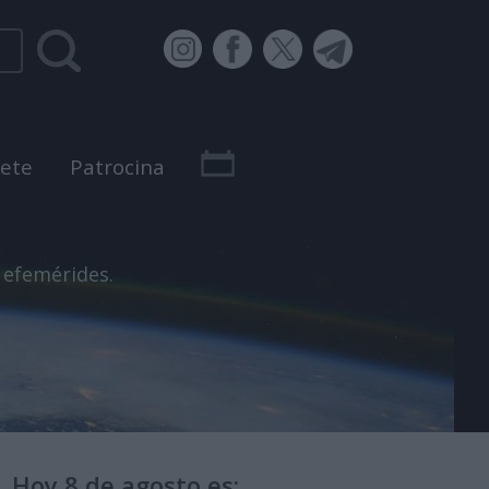
bete
Patrocina
 efemérides.
Hoy 8 de agosto es: