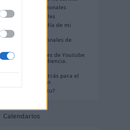
Semanas Internacionales
Años Internacionales
Qué se celebra el día de mi
cumpleaños
Eventos internacionales de
cultura
Los mejores canales de Youtube
según nuestra audiencia.
¡Participa!
Crea una cuenta atrás para el
evento que quieras
¿Qué día crearías tu?
Calendarios