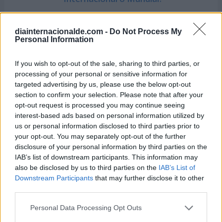
diainternacionalde.com -
Do Not Process My
La próxima vez que te encuentres en el pasillo del
Personal Information
supermercado, no dudes en considerar las marcas
If you wish to opt-out of the sale, sharing to third parties, or
propias. Podrías sorprenderte al descubrir
processing of your personal or sensitive information for
productos que no solo satisfacen tus necesidades,
targeted advertising by us, please use the below opt-out
sino que también superan tus expectativas.
section to confirm your selection. Please note that after your
opt-out request is processed you may continue seeing
interest-based ads based on personal information utilized by
us or personal information disclosed to third parties prior to
HEMEROTECA / HISTÓRICO
your opt-out. You may separately opt-out of the further
disclosure of your personal information by third parties on the
IAB’s list of downstream participants. This information may
19 de septiembre de 2024
also be disclosed by us to third parties on the
IAB’s List of
La marca propia domina la cesta de la compra: los
Downstream Participants
that may further disclose it to other
españoles gastan más de 1.200 euros al año en
productos
third parties.
Personal Data Processing Opt Outs