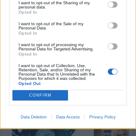
I want to opt-out of the Sharing of my
personal data.
Patricia López. Periodista.
plcasalengua
Opted In
patrilopca
I want to opt-out of the Sale of my
Personal Data.
Opted In
Si conoces datos sobre este artículo y quieres
I want to opt-out of processing my
Personal Data for Targeted Advertising.
enviarnos más información, ponte en contacto
Opted In
con nuestro equipo de redacción aquí.
I want to opt-out of Collection, Use,
Retention, Sale, and/or Sharing of my
Personal Data that Is Unrelated with the
Purposes for which it was collected.
Opted Out
Otros Días Internacionales que
podrían interesarte
CONFIRM
Data Deletion
Data Access
Privacy Policy