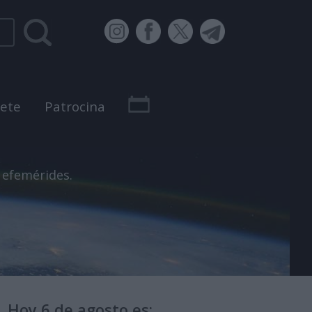
bete
Patrocina
 efemérides.
Hoy 6 de agosto es: