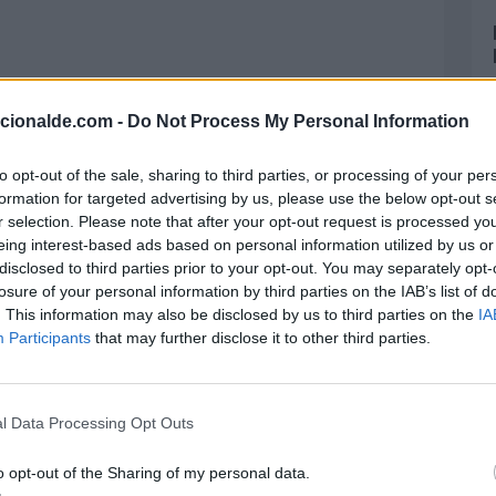
acionalde.com -
Do Not Process My Personal Information
el Panda Rojo
to opt-out of the sale, sharing to third parties, or processing of your per
formation for targeted advertising by us, please use the below opt-out s
alistas en la materia, han podido notar una
r selection. Please note that after your opt-out request is processed y
ecie que habita las selvas del continente
eing interest-based ads based on personal information utilized by us or
disclosed to third parties prior to your opt-out. You may separately opt-
losure of your personal information by third parties on the IAB’s list of
. This information may also be disclosed by us to third parties on the
IA
Participants
that may further disclose it to other third parties.
l Data Processing Opt Outs
o opt-out of the Sharing of my personal data.