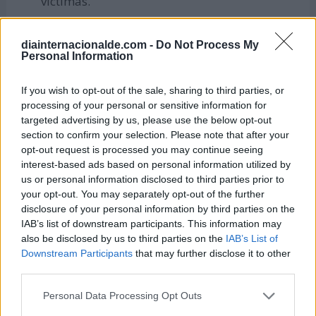
víctimas.
Para socorrer sería fundamental que todas las
personas supieran
técnicas de primeros
diainternacionalde.com -
Do Not Process My
Personal Information
auxilios
: maniobras de reanimación
cardiopulmonar, posición de seguridad, que
If you wish to opt-out of the sale, sharing to third parties, or
hacer en caso de una herida sangrante,
processing of your personal or sensitive information for
quemaduras y otras circunstancias que se
targeted advertising by us, please use the below opt-out
section to confirm your selection. Please note that after your
pueden dar en caso de accidentes de tráfico.
opt-out request is processed you may continue seeing
interest-based ads based on personal information utilized by
us or personal information disclosed to third parties prior to
Histórico de lemas del Día Mundial en
your opt-out. You may separately opt-out of the further
recuerdo de las Víctimas de
disclosure of your personal information by third parties on the
Accidentes de Tráfico.
IAB’s list of downstream participants. This information may
also be disclosed by us to third parties on the
IAB’s List of
Lema 2024: Ese día
Downstream Participants
that may further disclose it to other
third parties.
En 2024, la campaña contaba la historia de "ese
Personal Data Processing Opt Outs
día" en que todo cambió y un accidente de tráfico