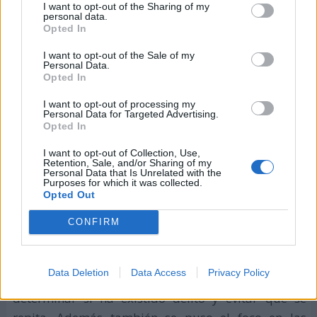
detuvo o cambió para siempre la historia de una
I want to opt-out of the Sharing of my
personal data.
persona y de su familia y amigos.
Opted In
Todas las víctimas de accidentes de tráfico tienen
I want to opt-out of the Sale of my
Personal Data.
una historia de
ese día
, que sus familiares, amigos y
Opted In
conocidos llevan en la memoria porque la carga
I want to opt-out of processing my
emocional es tan fuerte que no se borra facilmente.
Personal Data for Targeted Advertising.
Opted In
En 2024, el tema del Día Mundial en recuerdo de
I want to opt-out of Collection, Use,
las víctimas de accidentes de tráfico fue
"Ese día"
.
Retention, Sale, and/or Sharing of my
Personal Data that Is Unrelated with the
Purposes for which it was collected.
En 2023 se repitió el lema del año pasado
Opted Out
En 2023 se repitió el mismo lema del año 2022:
CONFIRM
"Recuerda. Apoya. Actúa
"
. Se centraba en la
justicia, en la aplicación de las leyes y la
Data Deletion
Data Access
Privacy Policy
investigación de los hechos tras un accidente para
determinar si ha existido delito y evitar que se