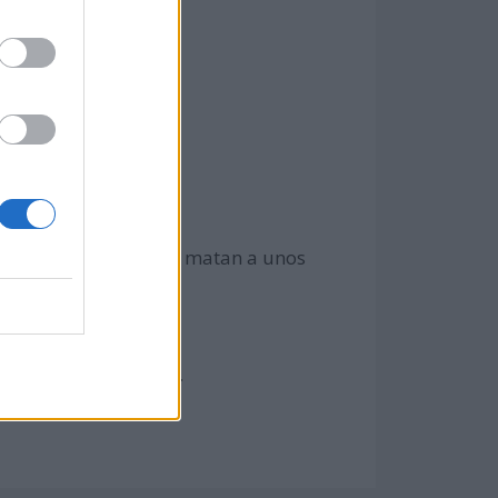
es blancos disparan y matan a unos
ráneo y del mar Rojo.