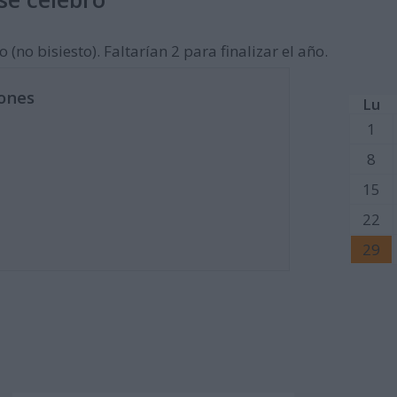
 (no bisiesto). Faltarían 2 para finalizar el año.
ones
Lu
1
8
15
22
29