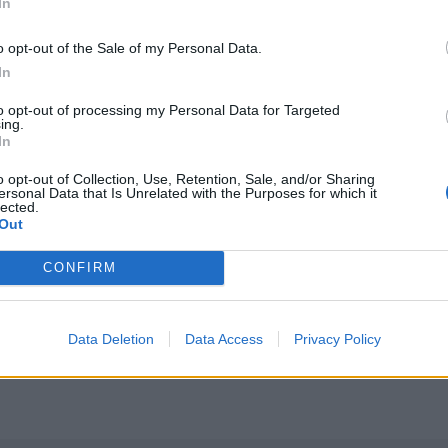
In
o opt-out of the Sale of my Personal Data.
mpresas que tengan más de 10 empleados.
In
to opt-out of processing my Personal Data for Targeted
ing.
In
tro Español de Madrid, de Federico García Lorca.
o opt-out of Collection, Use, Retention, Sale, and/or Sharing
ersonal Data that Is Unrelated with the Purposes for which it
lected.
Out
 en Dakota del Sur (Estados Unidos), en la que militar
jeres, niños y ancianos.
CONFIRM
gipto, por el que se comunican las aguas del mar Mediter
Data Deletion
Data Access
Privacy Policy