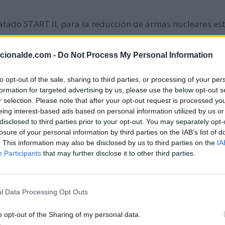
atado START II, para la reducción de armas nucleares estr
ltiples de largo alcance.
acionalde.com -
Do Not Process My Personal Information
oración en el casco que causa un vertido de unas 25.000
to opt-out of the sale, sharing to third parties, or processing of your per
formation for targeted advertising by us, please use the below opt-out s
r selection. Please note that after your opt-out request is processed y
eing interest-based ads based on personal information utilized by us or
disclosed to third parties prior to your opt-out. You may separately opt-
nko, aterriza en el desierto de Kazajistán a bordo de la
losure of your personal information by third parties on the IAB’s list of
 en situación de ingravidez, tras permanecer 327 días e
. This information may also be disclosed by us to third parties on the
IA
Participants
that may further disclose it to other third parties.
ecuestra a Julio Iglesias Puga, padre del cantante Julio I
l Data Processing Opt Outs
o opt-out of the Sharing of my personal data.
ón en España, tras su aprobación en referéndum.