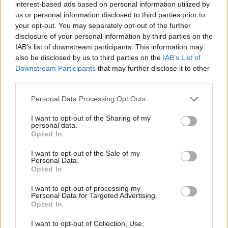
interest-based ads based on personal information utilized by
Petersburgo (Rusia), ante la presencia del zar
us or personal information disclosed to third parties prior to
Alejandro III.
your opt-out. You may separately opt-out of the further
disclosure of your personal information by third parties on the
IAB’s list of downstream participants. This information may
18 de diciembre de 1859:
also be disclosed by us to third parties on the
IAB’s List of
El sacerdote Juan Bosco funda la Congregación
Downstream Participants
that may further disclose it to other
Salesiana, en Italia.
third parties.
Personal Data Processing Opt Outs
18 de diciembre de 1828:
I want to opt-out of the Sharing of my
Ocurre un terremoto de magnitud 6,9 en Sanjo
personal data.
(Japón), que causa 1.559 muertos y destruye
Opted In
más de 10.000 viviendas.
I want to opt-out of the Sale of my
Personal Data.
Opted In
Efemérides de diciembre
I want to opt-out of processing my
Personal Data for Targeted Advertising.
Opted In
I want to opt-out of Collection, Use,