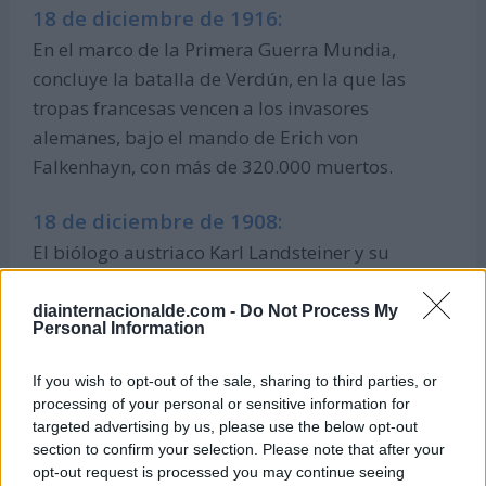
18 de diciembre de 1916:
En el marco de la Primera Guerra Mundia,
concluye la batalla de Verdún, en la que las
tropas francesas vencen a los invasores
alemanes, bajo el mando de Erich von
Falkenhayn, con más de 320.000 muertos.
18 de diciembre de 1908:
El biólogo austriaco Karl Landsteiner y su
ayudante Erwin Popper, exponen al público que
han descubierto el virus que provoca la
diainternacionalde.com -
Do Not Process My
Personal Information
poliomielitis, en una conferencia médica
celebrada en Viena (Austria).
If you wish to opt-out of the sale, sharing to third parties, or
processing of your personal or sensitive information for
18 de diciembre de 1892:
targeted advertising by us, please use the below opt-out
section to confirm your selection. Please note that after your
El compositor ruso, Piotr Ilich Chaikovski,
opt-out request is processed you may continue seeing
estrena su obra El cascanueces en San