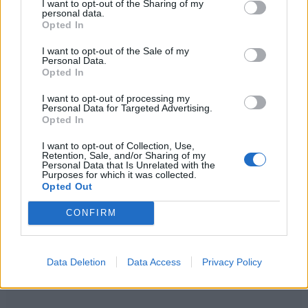
I want to opt-out of the Sharing of my
y los siete enanitos).
personal data.
Opted In
21 de diciembre de 1903:
I want to opt-out of the Sale of my
Personal Data.
El Senado de los Países Bajos aprueba una ley
Opted In
para proteger a los trabajadores de los
I want to opt-out of processing my
accidentes laborales.
Personal Data for Targeted Advertising.
Opted In
21 de diciembre de 1901:
I want to opt-out of Collection, Use,
Retention, Sale, and/or Sharing of my
Las mujeres participan por primera vez en la
Personal Data that Is Unrelated with the
historia de Europa en unas elecciones, en unas
Purposes for which it was collected.
Opted Out
elecciones comunales de Noruega.
CONFIRM
Efemérides de diciembre
Data Deletion
Data Access
Privacy Policy