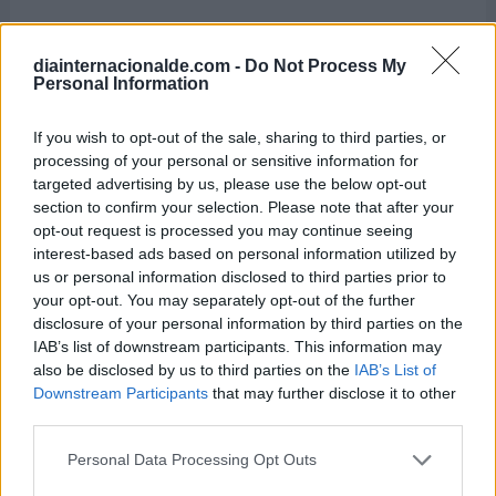
21 de diciembre de 1968:
diainternacionalde.com -
Do Not Process My
Despega en Cabo Cañaveral (Estados Unidos) el
Personal Information
cohete con la misión Apolo 8, que circunvalará la
Luna y será la primera misión tripulada que
If you wish to opt-out of the sale, sharing to third parties, or
llegó a la órbita lunar.
processing of your personal or sensitive information for
targeted advertising by us, please use the below opt-out
section to confirm your selection. Please note that after your
21 de diciembre de 1966:
opt-out request is processed you may continue seeing
La Unión Soviética lanza la sonda espacial Luna
interest-based ads based on personal information utilized by
13, la cual aluniza y toma muestras del suelo
us or personal information disclosed to third parties prior to
your opt-out. You may separately opt-out of the further
lunar. Transmitió información hasta el 27-12-
disclosure of your personal information by third parties on the
1966.
IAB’s list of downstream participants. This information may
also be disclosed by us to third parties on the
IAB’s List of
21 de diciembre de 1937:
Downstream Participants
that may further disclose it to other
third parties.
Walt Disney Pictures preestrena en Estados
Unidos su primer clásico de animación titulado
Personal Data Processing Opt Outs
'Snow White and the Seven Dwarfs' (Blancanieves