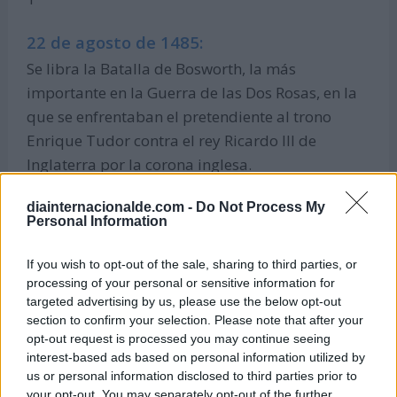
22 de agosto de 1485:
Se libra la Batalla de Bosworth, la más
importante en la Guerra de las Dos Rosas, en la
que se enfrentaban el pretendiente al trono
Enrique Tudor contra el rey Ricardo III de
Inglaterra por la corona inglesa.
Efemérides de agosto
diainternacionalde.com -
Do Not Process My
Personal Information
If you wish to opt-out of the sale, sharing to third parties, or
processing of your personal or sensitive information for
targeted advertising by us, please use the below opt-out
section to confirm your selection. Please note that after your
opt-out request is processed you may continue seeing
interest-based ads based on personal information utilized by
us or personal information disclosed to third parties prior to
your opt-out. You may separately opt-out of the further