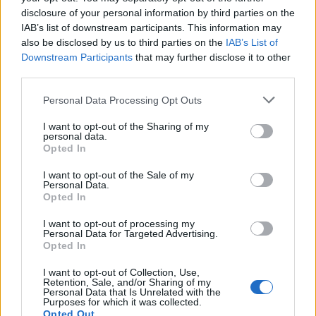
disclosure of your personal information by third parties on the
IAB’s list of downstream participants. This information may
also be disclosed by us to third parties on the
IAB’s List of
Downstream Participants
that may further disclose it to other
third parties.
Personal Data Processing Opt Outs
I want to opt-out of the Sharing of my
personal data.
Opted In
I want to opt-out of the Sale of my
Personal Data.
Opted In
I want to opt-out of processing my
Personal Data for Targeted Advertising.
Opted In
I want to opt-out of Collection, Use,
Retention, Sale, and/or Sharing of my
Famosos que cumplen años el 22 de
Personal Data that Is Unrelated with the
agosto
Purposes for which it was collected.
Opted Out