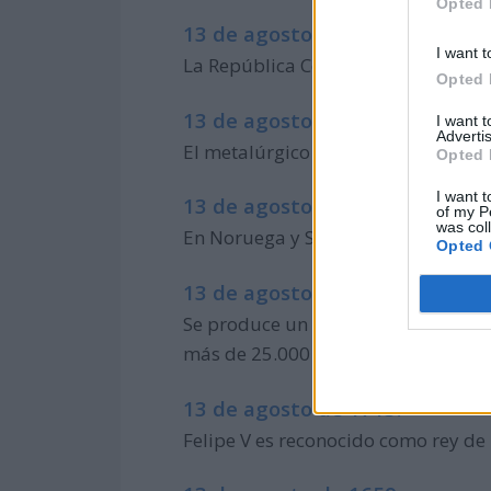
Opted 
13 de agosto de 1960:
I want t
La República Centroafricana se ind
Opted 
13 de agosto de 1913:
I want 
Advertis
El metalúrgico inglés Harry Brearle
Opted 
I want t
13 de agosto de 1905:
of my P
was col
En Noruega y Suecia se realiza un 
Opted 
13 de agosto de 1868:
Se produce un terremoto de magnitu
más de 25.000 víctimas.
13 de agosto de 1713:
Felipe V es reconocido como rey de