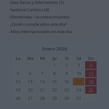
- Días Raros y Alternativos (1)
- Santoral Católico (4)
- Efemérides / acontencimientos
- ¿Quién cumple años este día?
- Años Internacionales en este día
Enero 2026
Lu
Ma
Mi
Ju
Vi
Sá
Do
1
2
3
4
5
6
7
8
9
10
11
12
13
14
15
16
17
18
19
20
21
22
23
24
25
26
27
28
29
30
31