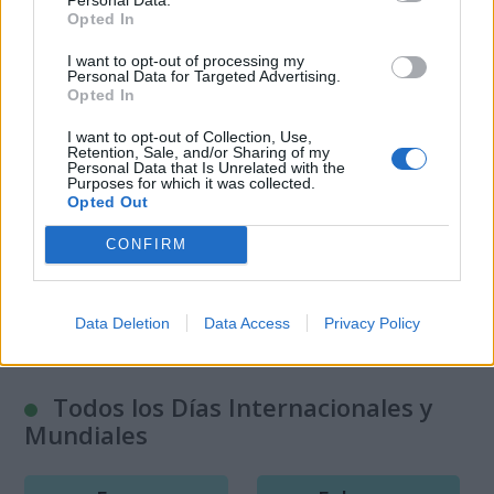
Opted In
Este año 2026 es el...
I want to opt-out of processing my
Personal Data for Targeted Advertising.
Opted In
Año Internacional de los Pastizales y los
Pastores
I want to opt-out of Collection, Use,
Retention, Sale, and/or Sharing of my
Año Internacional de la Mujer Agricultora
Personal Data that Is Unrelated with the
Purposes for which it was collected.
Año Internacional de los Voluntarios para
Opted Out
el Desarrollo Sostenible
CONFIRM
Todos los Años Internacionales y
Mundiales
Data Deletion
Data Access
Privacy Policy
Todos los Días Internacionales y
Mundiales