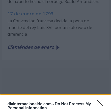
de haberlo hecho el noruego Roald Amundsen.
17 de enero de 1793:
La Convención francesa decide la pena de
muerte del rey Luis XVI, por un solo voto de
diferencia.
Efemérides de enero
diainternacionalde.com -
Do Not Process My
Personal Information