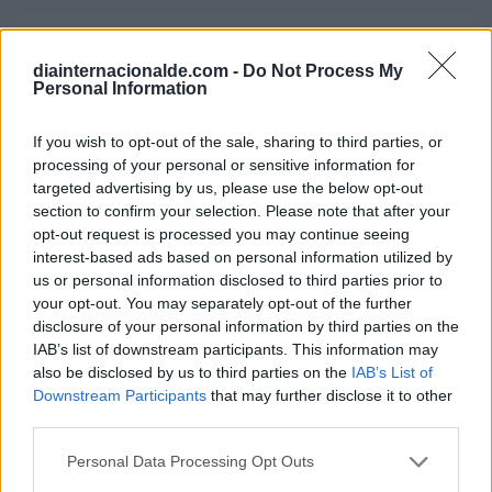
diainternacionalde.com -
Do Not Process My
Personal Information
Famosos que cumplen años el 8 de enero
If you wish to opt-out of the sale, sharing to third parties, or
processing of your personal or sensitive information for
targeted advertising by us, please use the below opt-out
section to confirm your selection. Please note that after your
opt-out request is processed you may continue seeing
Este año 2026 es el...
interest-based ads based on personal information utilized by
us or personal information disclosed to third parties prior to
Año Internacional de los Pastizales y los
your opt-out. You may separately opt-out of the further
Pastores
disclosure of your personal information by third parties on the
IAB’s list of downstream participants. This information may
Año Internacional de la Mujer Agricultora
also be disclosed by us to third parties on the
IAB’s List of
Año Internacional de los Voluntarios para
Downstream Participants
that may further disclose it to other
el Desarrollo Sostenible
third parties.
Personal Data Processing Opt Outs
Todos los Años Internacionales y