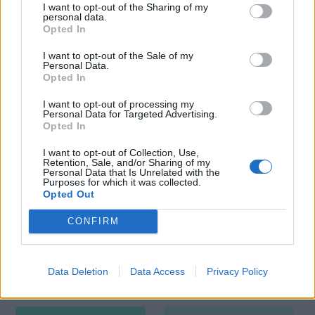
Mundiales
I want to opt-out of the Sharing of my
personal data.
Opted In
I want to opt-out of the Sale of my
Personal Data.
Todos los Días Internacionales y
Opted In
Mundiales
I want to opt-out of processing my
Personal Data for Targeted Advertising.
Opted In
Enero
Febrero
I want to opt-out of Collection, Use,
Retention, Sale, and/or Sharing of my
Marzo
Abril
Personal Data that Is Unrelated with the
Purposes for which it was collected.
Opted Out
Mayo
Junio
CONFIRM
Julio
Agosto
Data Deletion
Data Access
Privacy Policy
Septiembre
Octubre