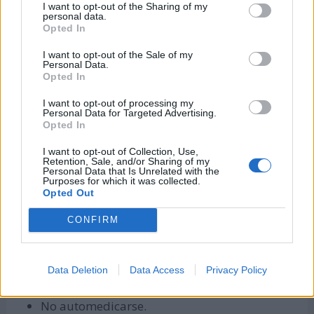
I want to opt-out of the Sharing of my
consumo de alimentos y bebidas altamente
personal data.
Opted In
procesados.
Hacer ejercicios regularmente.
I want to opt-out of the Sale of my
Personal Data.
Opted In
Evitar el consumo de alcohol y sustancias
estupefacientes.
I want to opt-out of processing my
Personal Data for Targeted Advertising.
Desplazarse en la medida de lo posible a pie o
Opted In
en bicicleta.
I want to opt-out of Collection, Use,
Retention, Sale, and/or Sharing of my
Mantener hábitos personales de higiene y
Personal Data that Is Unrelated with the
Purposes for which it was collected.
limpieza diarios.
Opted Out
Apagar las luces que no se estén utilizando en
CONFIRM
el hogar.
Gestionar el manejo del estrés y la ansiedad.
Data Deletion
Data Access
Privacy Policy
Mantener hábitos de sueño saludables.
No automedicarse.