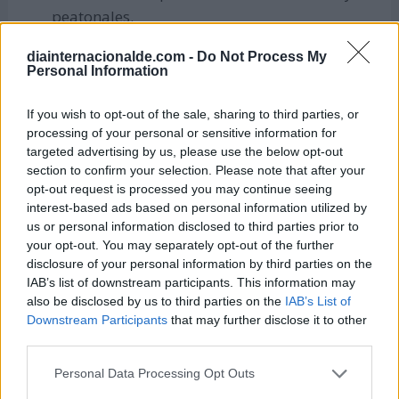
peatonales.
Empresas:
diainternacionalde.com -
Do Not Process My
Personal Information
Garantizar a los empleados y trabajadores el
acceso al agua potable.
If you wish to opt-out of the sale, sharing to third parties, or
processing of your personal or sensitive information for
Apoyar el teletrabajo.
targeted advertising by us, please use the below opt-out
section to confirm your selection. Please note that after your
Apoyar la lactancia materna por parte de
opt-out request is processed you may continue seeing
madres trabajadoras.
interest-based ads based on personal information utilized by
us or personal information disclosed to third parties prior to
Contribuir al ahorro energético, apagando las
your opt-out. You may separately opt-out of the further
luces de oficinas y edificaciones.
disclosure of your personal information by third parties on the
IAB’s list of downstream participants. This information may
Producir o adquirir productos reciclables o
also be disclosed by us to third parties on the
IAB’s List of
reutilizables.
Downstream Participants
that may further disclose it to other
third parties.
Personas:
Personal Data Processing Opt Outs
Alimentarse balanceadamente. Evitar el