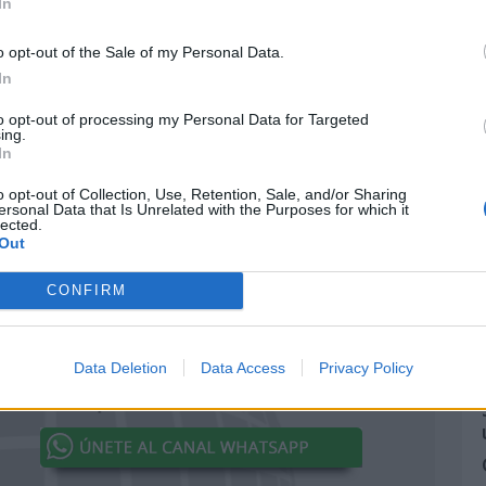
ca
Día Internacional de Internet
In
Seguro (Safer Internet Day)
10 de febrero de 2026
o opt-out of the Sale of my Personal Data.
In
n
Día Mundial de la Gestión de
to opt-out of processing my Personal Data for Targeted
Instalaciones
ing.
In
13 de mayo de 2026
o opt-out of Collection, Use, Retention, Sale, and/or Sharing
ersonal Data that Is Unrelated with the Purposes for which it
Día Mundial de la Propiedad
lected.
al
Intelectual
Out
26 de abril de 2026
CONFIRM
Data Deletion
Data Access
Privacy Policy