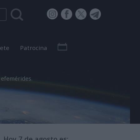
bete
Patrocina
 efemérides.
Hoy 7 de agosto es: