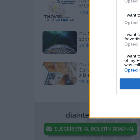
Día Internacional de la Físi
Opted 
Médica
7 de noviembre de 2026
I want t
Opted 
Día Mundial de Informació
I want 
sobre el Desarrollo
Advertis
Opted 
24 de octubre de 2026
I want t
of my P
Día Internacional del
was col
Derecho de Acceso Univers
Opted 
a la Información
28 de septiembre de 2026