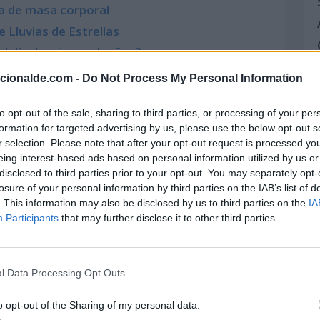
a de masa corporal
e Lluvias de Estrellas
el día de mi cumpleaños?
acionalde.com -
Do Not Process My Personal Information
to opt-out of the sale, sharing to third parties, or processing of your per
formation for targeted advertising by us, please use the below opt-out s
r selection. Please note that after your opt-out request is processed y
eing interest-based ads based on personal information utilized by us or
disclosed to third parties prior to your opt-out. You may separately opt-
ulo y quieres enviarnos más información,
losure of your personal information by third parties on the IAB’s list of
uipo de redacción aquí.
. This information may also be disclosed by us to third parties on the
IA
Participants
that may further disclose it to other third parties.
 que podrían interesarte
l Data Processing Opt Outs
o opt-out of the Sharing of my personal data.