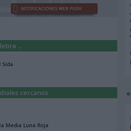
ebra ...
l Sida
diales cercanos
 la Media Luna Roja