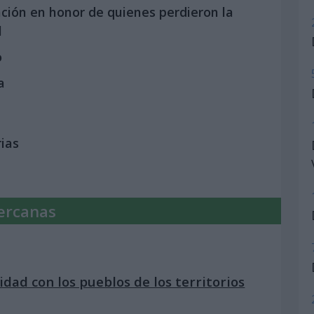
ación en honor de quienes perdieron la
l
o
a
rias
ercanas
dad con los pueblos de los territorios