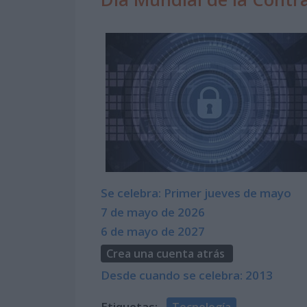
Se celebra: Primer jueves de mayo
7 de mayo de 2026
6 de mayo de 2027
Crea una cuenta atrás
Desde cuando se celebra: 2013
Etiquetas:
Tecnología