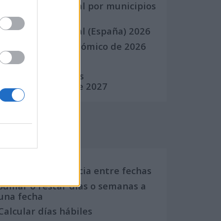
Calendario Laboral por municipios
(España)
Calendario Laboral (España) 2026
Calendario Astronómico de 2026
Calendario Lunar
Calendario de Días
Internacionales de 2027
Calculadoras
Calcula la diferencia entre fechas
Sumar o restar días o semanas a
una fecha
Calcular días hábiles