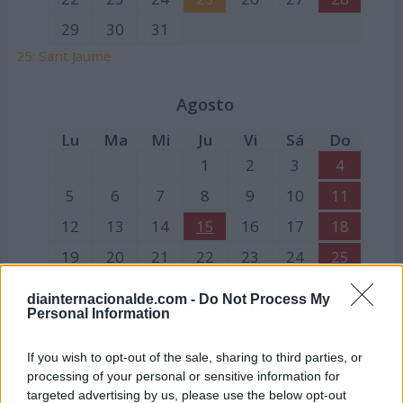
29
30
31
25: Sant Jaume
Agosto
Lu
Ma
Mi
Ju
Vi
Sá
Do
1
2
3
4
5
6
7
8
9
10
11
12
13
14
15
16
17
18
19
20
21
22
23
24
25
26
27
28
29
30
31
diainternacionalde.com -
Do Not Process My
Personal Information
15:
Festividad de la Asunción de la Virgen
If you wish to opt-out of the sale, sharing to third parties, or
Septiembre
processing of your personal or sensitive information for
targeted advertising by us, please use the below opt-out
Lu
Ma
Mi
Ju
Vi
Sá
Do