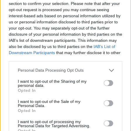
section to confirm your selection. Please note that after your
1
opt-out request is processed you may continue seeing
2
3
4
5
6
7
8
interest-based ads based on personal information utilized by
us or personal information disclosed to third parties prior to
9
10
11
12
13
14
15
your opt-out. You may separately opt-out of the further
disclosure of your personal information by third parties on the
16
17
18
19
20
21
22
IAB’s list of downstream participants. This information may
23
24
25
26
27
28
29
also be disclosed by us to third parties on the
IAB’s List of
Downstream Participants
that may further disclose it to other
30
third parties.
11: Diada Nacional de Catalunya
Personal Data Processing Opt Outs
Octubre
I want to opt-out of the Sharing of my
personal data.
Opted In
Lu
Ma
Mi
Ju
Vi
Sá
Do
1
2
3
4
5
6
I want to opt-out of the Sale of my
Personal Data.
7
8
9
10
11
12
13
Opted In
14
15
16
17
18
19
20
I want to opt-out of processing my
Personal Data for Targeted Advertising.
21
22
23
24
25
26
27
Opted In