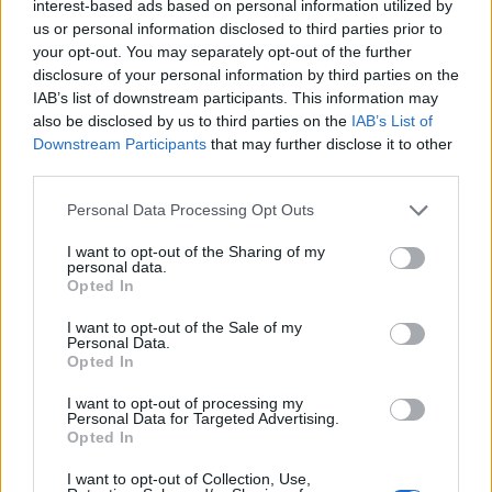
interest-based ads based on personal information utilized by
Septiembre
us or personal information disclosed to third parties prior to
your opt-out. You may separately opt-out of the further
Lu
Ma
Mi
Ju
Vi
Sá
Do
disclosure of your personal information by third parties on the
IAB’s list of downstream participants. This information may
1
2
3
also be disclosed by us to third parties on the
IAB’s List of
4
5
6
7
8
9
10
Downstream Participants
that may further disclose it to other
third parties.
11
12
13
14
15
16
17
Personal Data Processing Opt Outs
18
19
20
21
22
23
24
25
26
27
28
29
30
I want to opt-out of the Sharing of my
personal data.
8: Día de Asturias
Opted In
I want to opt-out of the Sale of my
Octubre
Personal Data.
Opted In
Lu
Ma
Mi
Ju
Vi
Sá
Do
I want to opt-out of processing my
1
Personal Data for Targeted Advertising.
Opted In
2
3
4
5
6
7
8
I want to opt-out of Collection, Use,