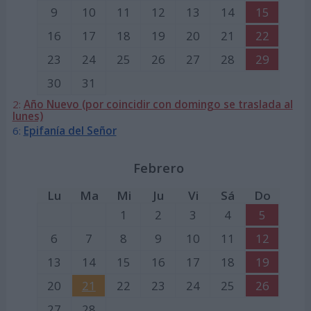
9
10
11
12
13
14
15
16
17
18
19
20
21
22
23
24
25
26
27
28
29
30
31
2:
Año Nuevo (por coincidir con domingo se traslada al
lunes)
6:
Epifanía del Señor
Febrero
Lu
Ma
Mi
Ju
Vi
Sá
Do
1
2
3
4
5
6
7
8
9
10
11
12
13
14
15
16
17
18
19
20
21
22
23
24
25
26
27
28