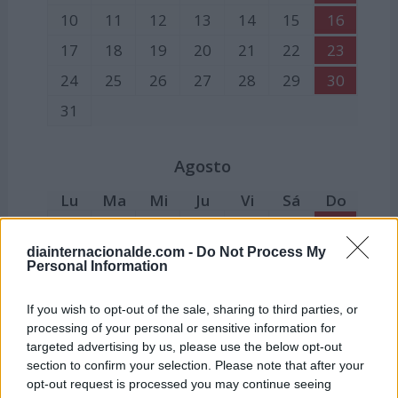
10
11
12
13
14
15
16
17
18
19
20
21
22
23
24
25
26
27
28
29
30
31
Agosto
Lu
Ma
Mi
Ju
Vi
Sá
Do
1
2
3
4
5
6
diainternacionalde.com -
Do Not Process My
7
8
9
10
11
12
13
Personal Information
14
15
16
17
18
19
20
If you wish to opt-out of the sale, sharing to third parties, or
21
22
23
24
25
26
27
processing of your personal or sensitive information for
28
29
30
31
targeted advertising by us, please use the below opt-out
section to confirm your selection. Please note that after your
15:
Festividad de la Asunción de la Virgen
opt-out request is processed you may continue seeing