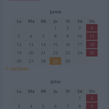
Junio
Lu
Ma
Mi
Ju
Vi
Sá
Do
1
2
3
4
5
6
7
8
9
10
11
12
13
14
15
16
17
18
19
20
21
22
23
24
25
26
27
28
29
30
29:
San Pedro
Julio
Lu
Ma
Mi
Ju
Vi
Sá
Do
1
2
3
4
5
6
7
8
9