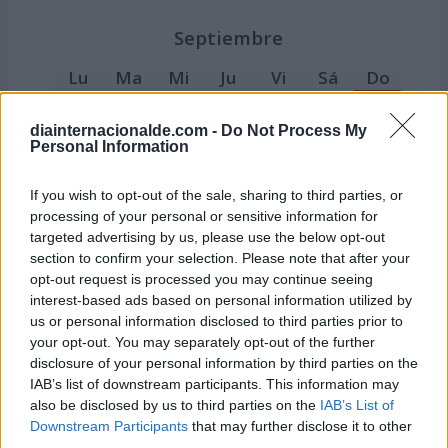
Septiembre
Lu
Ma
Mi
Ju
Vi
Sá
Do
1
2
3
4
5
6
7
diainternacionalde.com -
Do Not Process My
8
9
10
11
12
13
14
Personal Information
15
16
17
18
19
20
21
If you wish to opt-out of the sale, sharing to third parties, or
22
23
24
25
26
27
28
processing of your personal or sensitive information for
targeted advertising by us, please use the below opt-out
29
30
section to confirm your selection. Please note that after your
opt-out request is processed you may continue seeing
Octubre
interest-based ads based on personal information utilized by
us or personal information disclosed to third parties prior to
Lu
Ma
Mi
Ju
Vi
Sá
Do
your opt-out. You may separately opt-out of the further
disclosure of your personal information by third parties on the
1
2
3
4
5
IAB’s list of downstream participants. This information may
6
7
8
9
10
11
12
also be disclosed by us to third parties on the
IAB’s List of
Downstream Participants
that may further disclose it to other
13
14
15
16
17
18
19
third parties.