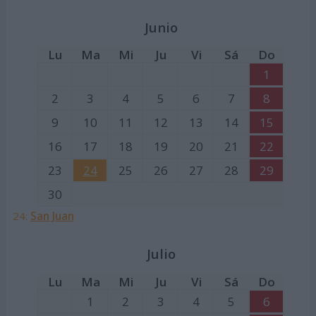
Junio
Lu
Ma
Mi
Ju
Vi
Sá
Do
1
2
3
4
5
6
7
8
9
10
11
12
13
14
15
16
17
18
19
20
21
22
23
24
25
26
27
28
29
30
24:
San Juan
Julio
Lu
Ma
Mi
Ju
Vi
Sá
Do
1
2
3
4
5
6