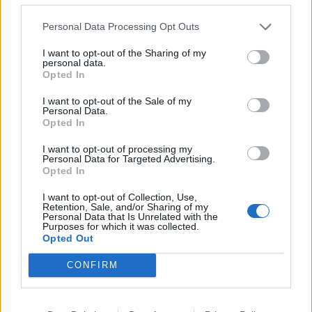
20
21
22
23
24
25
26
Personal Data Processing Opt Outs
27
28
29
30
31
I want to opt-out of the Sharing of my
13:
Fiesta Nacional de España (por coincidir con
personal data.
domingo se traslada al lunes)
Opted In
I want to opt-out of the Sale of my
Noviembre
Personal Data.
Opted In
Lu
Ma
Mi
Ju
Vi
Sá
Do
I want to opt-out of processing my
1
2
Personal Data for Targeted Advertising.
Opted In
3
4
5
6
7
8
9
I want to opt-out of Collection, Use,
10
11
12
13
14
15
16
Retention, Sale, and/or Sharing of my
Personal Data that Is Unrelated with the
Purposes for which it was collected.
17
18
19
20
21
22
23
Opted Out
24
25
26
27
28
29
30
CONFIRM
1:
Fiesta de Todos los Santos
Diciembre