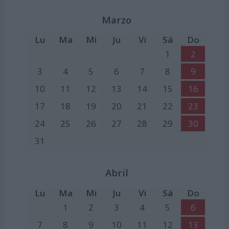
Marzo
Lu
Ma
Mi
Ju
Vi
Sá
Do
1
2
3
4
5
6
7
8
9
10
11
12
13
14
15
16
17
18
19
20
21
22
23
24
25
26
27
28
29
30
31
Abril
Lu
Ma
Mi
Ju
Vi
Sá
Do
1
2
3
4
5
6
7
8
9
10
11
12
13