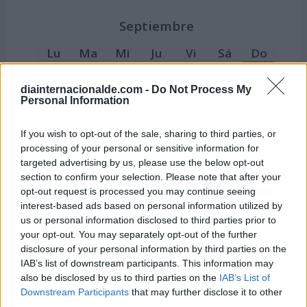
Septiembre
Lu
Ma
Mi
Ju
Vi
Sá
Do
1
2
3
4
5
6
7
diainternacionalde.com -
Do Not Process My
8
9
10
11
12
13
14
Personal Information
15
16
17
18
19
20
21
If you wish to opt-out of the sale, sharing to third parties, or
22
23
24
25
26
27
28
processing of your personal or sensitive information for
targeted advertising by us, please use the below opt-out
29
30
section to confirm your selection. Please note that after your
opt-out request is processed you may continue seeing
Octubre
interest-based ads based on personal information utilized by
us or personal information disclosed to third parties prior to
Lu
Ma
Mi
Ju
Vi
Sá
Do
your opt-out. You may separately opt-out of the further
disclosure of your personal information by third parties on the
1
2
3
4
5
IAB’s list of downstream participants. This information may
6
7
8
9
10
11
12
also be disclosed by us to third parties on the
IAB’s List of
Downstream Participants
that may further disclose it to other
13
14
15
16
17
18
19
third parties.