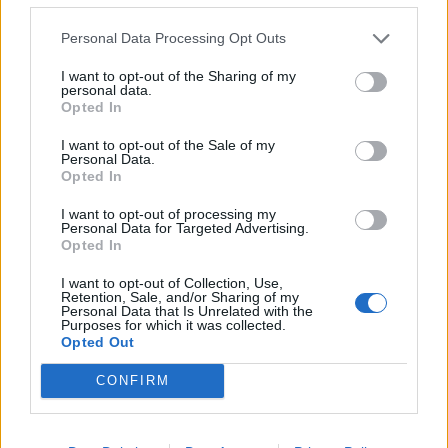
20
21
22
23
24
25
26
Personal Data Processing Opt Outs
27
28
29
30
31
I want to opt-out of the Sharing of my
13:
Fiesta Nacional de España (por coincidir con
personal data.
domingo se traslada al lunes)
Opted In
I want to opt-out of the Sale of my
Noviembre
Personal Data.
Opted In
Lu
Ma
Mi
Ju
Vi
Sá
Do
I want to opt-out of processing my
1
2
Personal Data for Targeted Advertising.
Opted In
3
4
5
6
7
8
9
I want to opt-out of Collection, Use,
10
11
12
13
14
15
16
Retention, Sale, and/or Sharing of my
Personal Data that Is Unrelated with the
Purposes for which it was collected.
17
18
19
20
21
22
23
Opted Out
24
25
26
27
28
29
30
CONFIRM
1:
Fiesta de Todos los Santos
Diciembre