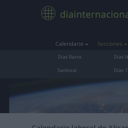
Calendario
Secciones
Días Raros
Días 
Santoral
Días 
Medio de co
Calendario laboral de Alica