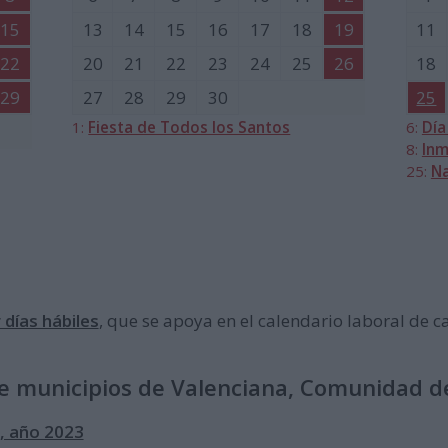
15
13
14
15
16
17
18
19
11
22
20
21
22
23
24
25
26
18
29
27
28
29
30
25
1:
Fiesta de Todos los Santos
6:
Día
8:
Inm
25:
Na
 días hábiles
, que se apoya en el calendario laboral de 
de municipios de Valenciana, Comunidad d
e, año 2023