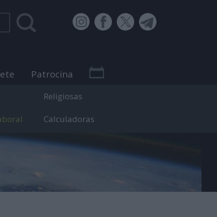
bete
Patrocina
Religiosas
aboral
Calculadoras
 efemérides.