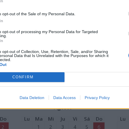
In
2
1
2
3
4
5
6
7
o opt-out of the Sale of my Personal Data.
9
8
9
10
11
12
13
14
5
In
16
15
16
17
18
19
20
21
12
to opt-out of processing my Personal Data for Targeted
23
22
23
24
25
26
27
28
19
ing.
In
30
29
30
31
26
o opt-out of Collection, Use, Retention, Sale, and/or Sharing
1:
Fiesta del Trabajo
23: L
ersonal Data that Is Unrelated with the Purposes for which it
lected.
5: Santa Faz
24:
Sa
Out
CONFIRM
Data Deletion
Data Access
Privacy Policy
Agosto
Do
Lu
Ma
Mi
Ju
Vi
Sá
Do
Lu
2
1
2
3
4
5
6