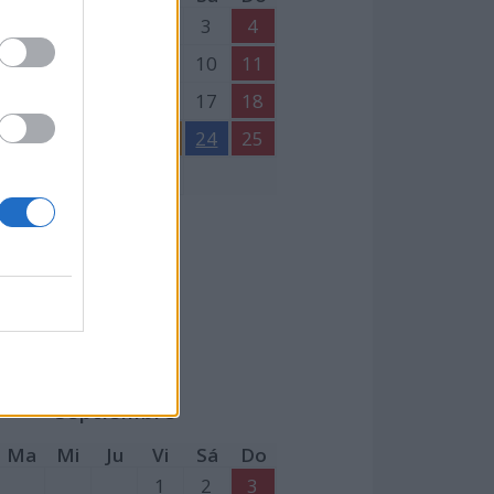
1
2
3
4
6
7
8
9
10
11
13
14
15
16
17
18
20
21
22
23
24
25
27
28
29
30
es fogueres
n Juan
Septiembre
Ma
Mi
Ju
Vi
Sá
Do
1
2
3