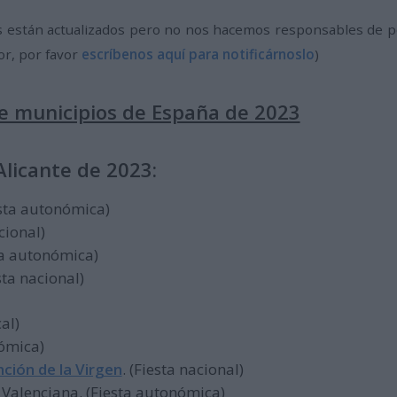
 están actualizados pero no nos hacemos responsables de pos
or, por favor
escríbenos aquí para notificárnoslo
)
de municipios de España de 2023
Alicante de 2023:
esta autonómica)
acional)
sta autonómica)
esta nacional)
cal)
nómica)
nción de la Virgen
. (Fiesta nacional)
 Valenciana. (Fiesta autonómica)