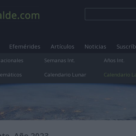
Efemérides
Artículos
Noticias
Suscrí
Nacionales
Semanas Int.
Años Int.
Temáticos
Calendario Lunar
Calendario L
municación sobre días internacionales, mundiales y
nte. Año 2023