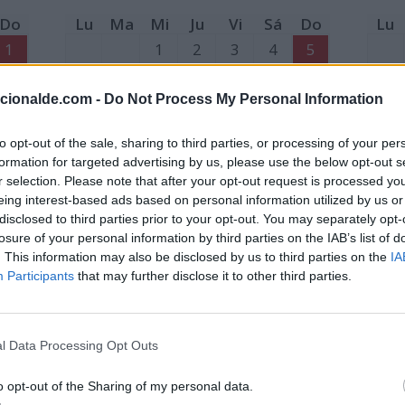
Do
Lu
Ma
Mi
Ju
Vi
Sá
Do
Lu
1
1
2
3
4
5
8
6
7
8
9
10
11
12
6
acionalde.com -
Do Not Process My Personal Information
15
13
14
15
16
17
18
19
13
22
20
21
22
23
24
25
26
20
to opt-out of the sale, sharing to third parties, or processing of your per
formation for targeted advertising by us, please use the below opt-out s
29
27
28
27
r selection. Please note that after your opt-out request is processed y
eing interest-based ads based on personal information utilized by us or
disclosed to third parties prior to your opt-out. You may separately opt-
losure of your personal information by third parties on the IAB’s list of
. This information may also be disclosed by us to third parties on the
IA
Participants
that may further disclose it to other third parties.
l Data Processing Opt Outs
Mayo
o opt-out of the Sharing of my personal data.
Do
Lu
Ma
Mi
Ju
Vi
Sá
Do
Lu