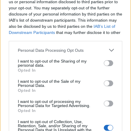
us or personal information disclosed to third parties prior to
Lu
Ma
Mi
Ju
Vi
Sá
Do
your opt-out. You may separately opt-out of the further
1
2
3
disclosure of your personal information by third parties on the
IAB’s list of downstream participants. This information may
4
5
6
7
8
9
10
also be disclosed by us to third parties on the
IAB’s List of
11
12
13
14
15
16
17
Downstream Participants
that may further disclose it to other
third parties.
18
19
20
21
22
23
24
Personal Data Processing Opt Outs
25
26
27
28
29
30
I want to opt-out of the Sharing of my
personal data.
Octubre
Opted In
Lu
Ma
Mi
Ju
Vi
Sá
Do
I want to opt-out of the Sale of my
Personal Data.
1
Opted In
2
3
4
5
6
7
8
I want to opt-out of processing my
Personal Data for Targeted Advertising.
9
10
11
12
13
14
15
Opted In
16
17
18
19
20
21
22
I want to opt-out of Collection, Use,
Retention, Sale, and/or Sharing of my
23
24
25
26
27
28
29
Personal Data that Is Unrelated with the