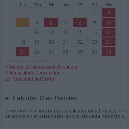
Lu
Ma
Mi
Ju
Vi
Sá
Do
1
2
3
4
5
6
7
8
9
10
11
12
13
14
15
16
17
18
19
20
21
22
23
24
25
26
27
28
29
30
31
4: San Francisco Javier
6:
Día de la Constitución Española
8:
Inmaculada Concepción
25:
Natividad del Señor
Calcular Días Hábiles
Tenemos una
sección para calcular días hábiles
, que
se apoya en el calendario laboral de cada municipio.