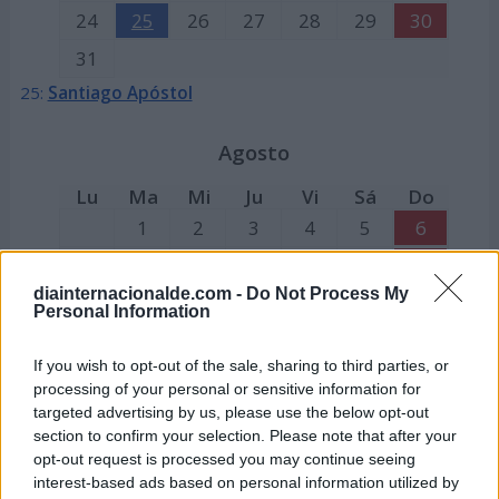
24
25
26
27
28
29
30
31
25:
Santiago Apóstol
Agosto
Lu
Ma
Mi
Ju
Vi
Sá
Do
1
2
3
4
5
6
7
8
9
10
11
12
13
diainternacionalde.com -
Do Not Process My
14
15
16
17
18
19
20
Personal Information
21
22
23
24
25
26
27
If you wish to opt-out of the sale, sharing to third parties, or
28
29
30
31
processing of your personal or sensitive information for
15:
Festividad de la Asunción de la Virgen
targeted advertising by us, please use the below opt-out
section to confirm your selection. Please note that after your
opt-out request is processed you may continue seeing
Septiembre
interest-based ads based on personal information utilized by