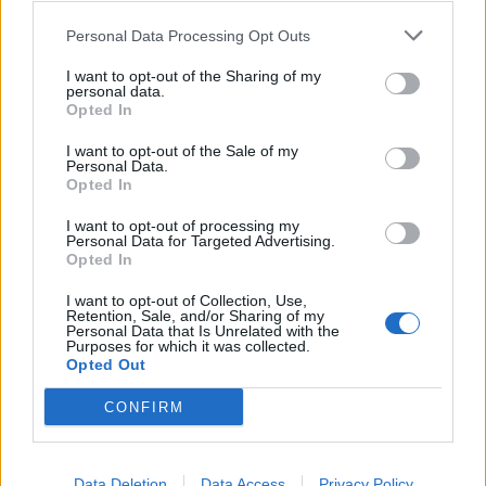
Personal Data Processing Opt Outs
Agosto
I want to opt-out of the Sharing of my
personal data.
Lu
Ma
Mi
Ju
Vi
Sá
Do
Opted In
1
2
3
4
5
6
7
I want to opt-out of the Sale of my
8
9
10
11
12
13
14
Personal Data.
Opted In
15
16
17
18
19
20
21
I want to opt-out of processing my
22
23
24
25
26
27
28
Personal Data for Targeted Advertising.
Opted In
29
30
31
I want to opt-out of Collection, Use,
15:
Festividad de la Asunción de la Virgen
Retention, Sale, and/or Sharing of my
Personal Data that Is Unrelated with the
Purposes for which it was collected.
Septiembre
Opted Out
Lu
Ma
Mi
Ju
Vi
Sá
Do
CONFIRM
1
2
3
4
5
6
7
8
9
10
11
Data Deletion
Data Access
Privacy Policy