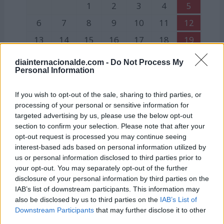
1
2
3
4
5
6
7
8
9
10
11
12
13
14
15
16
17
18
19
20
21
22
23
24
25
26
diainternacionalde.com -
Do Not Process My
Personal Information
27
28
29
30
If you wish to opt-out of the sale, sharing to third parties, or
Julio
processing of your personal or sensitive information for
targeted advertising by us, please use the below opt-out
Lu
Ma
Mi
Ju
Vi
Sá
Do
section to confirm your selection. Please note that after your
opt-out request is processed you may continue seeing
1
2
3
interest-based ads based on personal information utilized by
4
5
6
7
8
9
10
us or personal information disclosed to third parties prior to
your opt-out. You may separately opt-out of the further
11
12
13
14
15
16
17
disclosure of your personal information by third parties on the
18
19
20
21
22
23
24
IAB’s list of downstream participants. This information may
also be disclosed by us to third parties on the
IAB’s List of
25
26
27
28
29
30
31
Downstream Participants
that may further disclose it to other
third parties.
25:
Santiago Apóstol