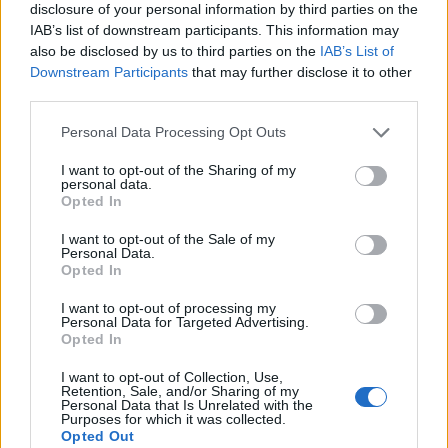
disclosure of your personal information by third parties on the
8
9
10
11
12
13
14
IAB’s list of downstream participants. This information may
also be disclosed by us to third parties on the
IAB’s List of
15
16
17
18
19
20
21
Downstream Participants
that may further disclose it to other
third parties.
22
23
24
25
26
27
28
29
30
31
Personal Data Processing Opt Outs
I want to opt-out of the Sharing of my
personal data.
Agosto
Opted In
Lu
Ma
Mi
Ju
Vi
Sá
Do
I want to opt-out of the Sale of my
Personal Data.
1
2
3
4
Opted In
5
6
7
8
9
10
11
I want to opt-out of processing my
Personal Data for Targeted Advertising.
12
13
14
15
16
17
18
Opted In
19
20
21
22
23
24
25
I want to opt-out of Collection, Use,
Retention, Sale, and/or Sharing of my
26
27
28
29
30
31
Personal Data that Is Unrelated with the
Purposes for which it was collected.
15:
Festividad de la Asunción de la Virgen
Opted Out