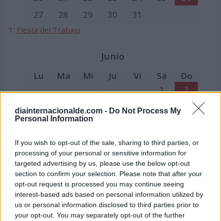
27
28
29
30
31
1:
Fiesta del Trabajo
Junio
Lu
Ma
Mi
Ju
Vi
Sá
Do
1
2
3
4
5
6
7
8
9
diainternacionalde.com -
Do Not Process My
Personal Information
10
11
12
13
14
15
16
17
18
19
20
21
22
23
If you wish to opt-out of the sale, sharing to third parties, or
processing of your personal or sensitive information for
24
25
26
27
28
29
30
targeted advertising by us, please use the below opt-out
section to confirm your selection. Please note that after your
opt-out request is processed you may continue seeing
Julio
interest-based ads based on personal information utilized by
us or personal information disclosed to third parties prior to
Lu
Ma
Mi
Ju
Vi
Sá
Do
your opt-out. You may separately opt-out of the further
1
2
3
4
5
6
7