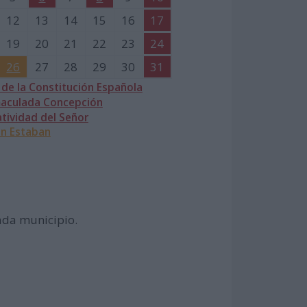
12
13
14
15
16
17
19
20
21
22
23
24
26
27
28
29
30
31
 de la Constitución Española
aculada Concepción
tividad del Señor
n Estaban
cada municipio.