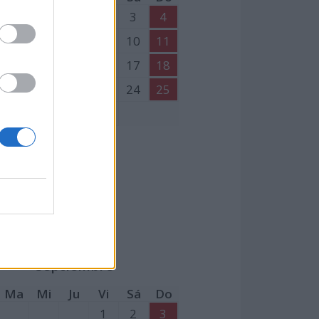
1
2
3
4
6
7
8
9
10
11
13
14
15
16
17
18
20
21
22
23
24
25
27
28
29
30
Septiembre
Ma
Mi
Ju
Vi
Sá
Do
1
2
3