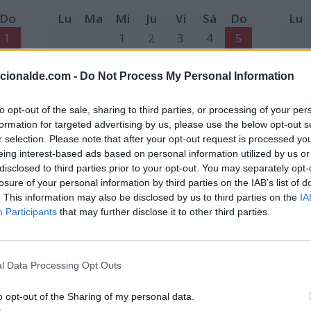
Do
Lu
Ma
Mi
Ju
Vi
Sá
Do
Lu
1
1
2
3
4
5
8
6
7
8
9
10
11
12
6
acionalde.com -
Do Not Process My Personal Information
15
13
14
15
16
17
18
19
13
22
20
21
22
23
24
25
26
20
to opt-out of the sale, sharing to third parties, or processing of your per
formation for targeted advertising by us, please use the below opt-out s
29
27
28
27
r selection. Please note that after your opt-out request is processed y
28: Día de Andalucía
eing interest-based ads based on personal information utilized by us or
disclosed to third parties prior to your opt-out. You may separately opt-
losure of your personal information by third parties on the IAB’s list of
. This information may also be disclosed by us to third parties on the
IA
Participants
that may further disclose it to other third parties.
l Data Processing Opt Outs
Mayo
o opt-out of the Sharing of my personal data.
Do
Lu
Ma
Mi
Ju
Vi
Sá
Do
Lu