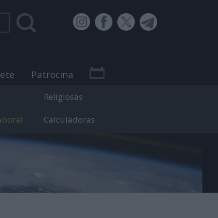
bete
Patrocina
Religiosas
aboral
Calculadoras
 efemérides.