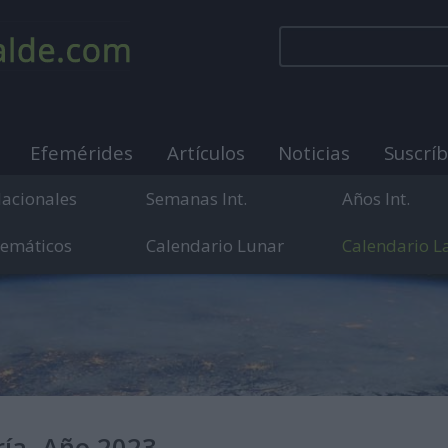
Efemérides
Artículos
Noticias
Suscrí
Nacionales
Semanas Int.
Años Int.
Temáticos
Calendario Lunar
Calendario L
municación sobre días internacionales, mundiales y
ría. Año 2023