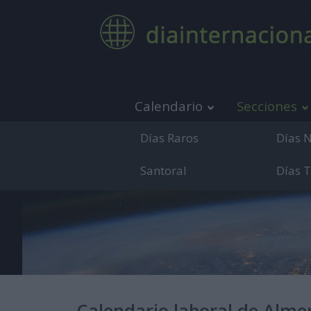
Calendario
Secciones
Días Raros
Días 
Santoral
Días 
Medio de co
Calendario laboral de Alme