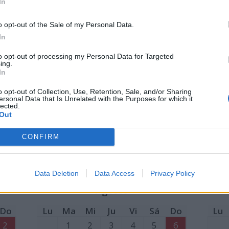
In
2
1
2
3
4
5
6
7
o opt-out of the Sale of my Personal Data.
9
8
9
10
11
12
13
14
5
In
16
15
16
17
18
19
20
21
12
to opt-out of processing my Personal Data for Targeted
23
22
23
24
25
26
27
28
19
ing.
In
30
29
30
31
26
o opt-out of Collection, Use, Retention, Sale, and/or Sharing
1:
Fiesta del Trabajo
ersonal Data that Is Unrelated with the Purposes for which it
lected.
Out
CONFIRM
Data Deletion
Data Access
Privacy Policy
Agosto
Do
Lu
Ma
Mi
Ju
Vi
Sá
Do
Lu
2
1
2
3
4
5
6