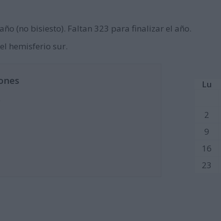
año (no bisiesto). Faltan 323 para finalizar el año.
el hemisferio sur.
ones
Lu
)
2
9
16
23