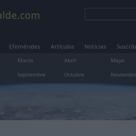
Efemérides
Artículos
Noticias
Suscrí
Marzo
Abril
Mayo
Septiembre
Octubre
Noviembr
municación sobre días internacionales, mundiales y