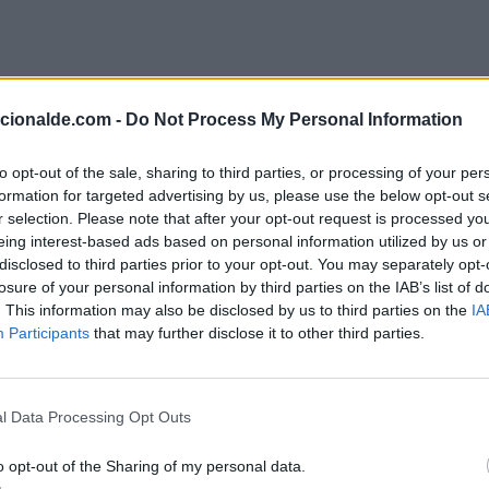
acionalde.com -
Do Not Process My Personal Information
to opt-out of the sale, sharing to third parties, or processing of your per
formation for targeted advertising by us, please use the below opt-out s
r selection. Please note that after your opt-out request is processed y
ebrero
eing interest-based ads based on personal information utilized by us or
disclosed to third parties prior to your opt-out. You may separately opt-
losure of your personal information by third parties on the IAB’s list of
. This information may also be disclosed by us to third parties on the
IA
etección de las ondas gravitacionales en el experimento 
Participants
that may further disclose it to other third parties.
e de 2015.
l Data Processing Opt Outs
enunciará a sus funciones el día 28 de febrero por razo
o opt-out of the Sharing of my personal data.