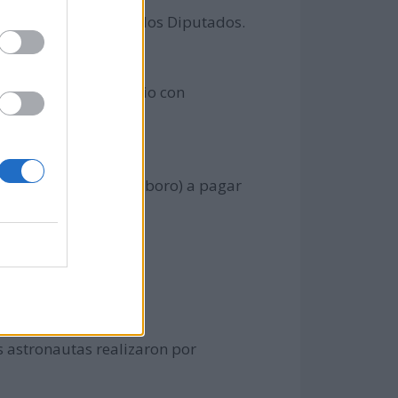
to en el Congreso de los Diputados.
e huevos de dinosaurio con
 los cigarrillos Marlboro) a pagar
s astronautas realizaron por