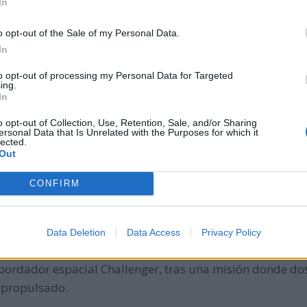
In
acional de la Física, declarado por la UNESCO con un ac
o opt-out of the Sale of my Personal Data.
In
n en la Patagonia el único yacimiento, hasta la fecha, d
to opt-out of processing my Personal Data for Targeted
ing.
In
o opt-out of Collection, Use, Retention, Sale, and/or Sharing
ersonal Data that Is Unrelated with the Purposes for which it
un jurado condena a Philip Morris (empresa fabricante de
lected.
Out
ora con cáncer de pulmón irreversible.
CONFIRM
spués tras 27 años de cautiverio.
Data Deletion
Data Access
Privacy Policy
sbordador espacial Challenger, tras una misión donde do
opropulsado.