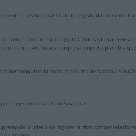
uerte de la historia, hasta ahora registrada, conocida t
una mujer afroamericana (Ruth Carol Taylor) accede a un
sólo le duró seis meses porque la empresa prohibía que 
tinos conquista la cumbre del pico de San Valentín (Chi
r el ejército de la Unión Soviética.
upremo de la iglesia de Inglaterra, tras romper relacion
a de Aragón.