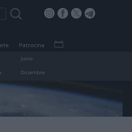
bete
Patrocina
Junio
e
Diciembre
 efemérides.