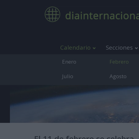
Calendario
Secciones
Enero
Febrero
Julio
Agosto
Medio de co
El 11 de febrero se celebra