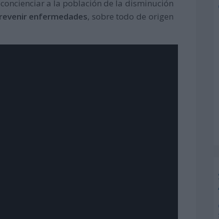
y concienciar a la población de la disminución
revenir enfermedades
, sobre todo de origen