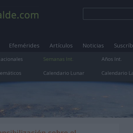
Efemérides
Artículos
Noticias
Suscrí
Nacionales
Semanas Int.
Años Int.
Temáticos
Calendario Lunar
Calendario L
municación sobre días internacionales, mundiales y
sibilización sobre el