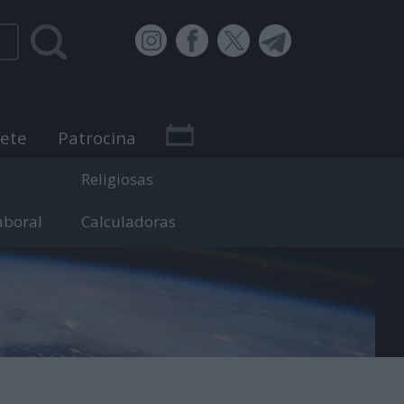
bete
Patrocina
Religiosas
aboral
Calculadoras
 efemérides.