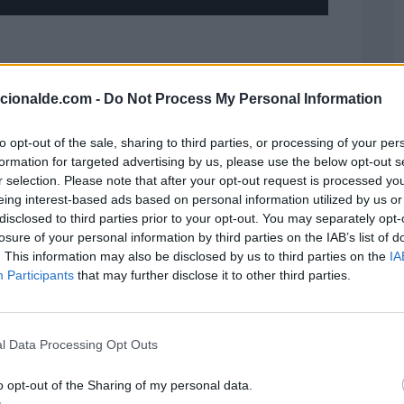
acionalde.com -
Do Not Process My Personal Information
que la población mundial haga uso de la sal
esente en un alto porcentaje de todos los
to opt-out of the sale, sharing to third parties, or processing of your per
r lo general no se ve.
formation for targeted advertising by us, please use the below opt-out s
r selection. Please note that after your opt-out request is processed y
eing interest-based ads based on personal information utilized by us or
disclosed to third parties prior to your opt-out. You may separately opt-
losure of your personal information by third parties on the IAB’s list of
. This information may also be disclosed by us to third parties on the
IA
Participants
that may further disclose it to other third parties.
l Data Processing Opt Outs
o opt-out of the Sharing of my personal data.