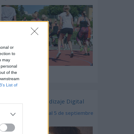
sonal or
ection to
ou may
 personal
out of the
 downstream
B’s List of
Semana del Aprendizaje Digital
del 2 de septiembre al 5 de septiembre
de 2026