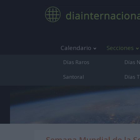
Calendario
Secciones
Días Raros
Días 
Santoral
Días 
Medio de co
Semana Mundial de la Sen