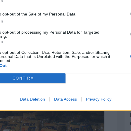
In
o opt-out of the Sale of my Personal Data.
ue ponemos en la comida que se prepara en
In
ya están fabricados y almacenados para ser
to opt-out of processing my Personal Data for Targeted
 llamados
alimentos procesados
.
ing.
In
" 2020
o opt-out of Collection, Use, Retention, Sale, and/or Sharing
ersonal Data that Is Unrelated with the Purposes for which it
lected.
Out
CONFIRM
Data Deletion
Data Access
Privacy Policy