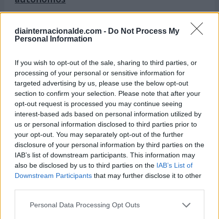
Del 19 al 25 de mayo
diainternacionalde.com -
Do Not Process My
Semana Internacional de la Educación
Personal Information
Artística
If you wish to opt-out of the sale, sharing to third parties, or
Del 19 al 22 de mayo
processing of your personal or sensitive information for
Semana de África
targeted advertising by us, please use the below opt-out
section to confirm your selection. Please note that after your
Del 25 al 31 de mayo
opt-out request is processed you may continue seeing
Semana Europea Contra el Cáncer
interest-based ads based on personal information utilized by
us or personal information disclosed to third parties prior to
your opt-out. You may separately opt-out of the further
disclosure of your personal information by third parties on the
IAB’s list of downstream participants. This information may
also be disclosed by us to third parties on the
IAB’s List of
Próximas Semanas:
Downstream Participants
that may further disclose it to other
third parties.
Personal Data Processing Opt Outs
Semana Mundial del Agua