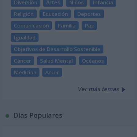
Diversión
Artes
Niños
Infancia
Religión
Educación
Deportes
Comunicación
Familia
Paz
Igualdad
Objetivos de Desarrollo Sostenible
Cáncer
Salud Mental
Océanos
Medicina
Amor
Ver más temas
Días Populares