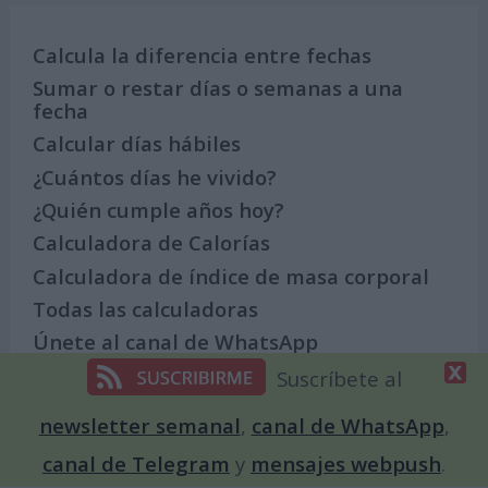
Calcula la diferencia entre fechas
Sumar o restar días o semanas a una
fecha
Calcular días hábiles
¿Cuántos días he vivido?
¿Quién cumple años hoy?
Calculadora de Calorías
Calculadora de índice de masa corporal
Todas las calculadoras
Únete al canal de WhatsApp
Entra en nuestro canal de Telegram
Suscríbete al
newsletter semanal
,
canal de WhatsApp
,
canal de Telegram
y
mensajes webpush
.
Días Más Buscados