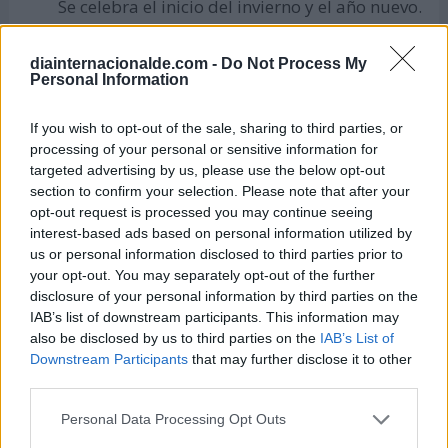
Se celebra el inicio del invierno y el año nuevo.
diainternacionalde.com -
Do Not Process My
Rituales para recibir al Solsticio de
Personal Information
Invierno
If you wish to opt-out of the sale, sharing to third parties, or
¿Haces algún ritual durante la época de invierno?
processing of your personal or sensitive information for
Te mencionamos algunos rituales interesantes
targeted advertising by us, please use the below opt-out
section to confirm your selection. Please note that after your
para recibir al Invierno
y cargarte con las mejores
opt-out request is processed you may continue seeing
energías. Puedes integrarlos a tu vida diaria y no
interest-based ads based on personal information utilized by
solo durante esta época del año:
us or personal information disclosed to third parties prior to
your opt-out. You may separately opt-out of the further
disclosure of your personal information by third parties on the
IAB’s list of downstream participants. This information may
also be disclosed by us to third parties on the
IAB’s List of
Downstream Participants
that may further disclose it to other
third parties.
Personal Data Processing Opt Outs