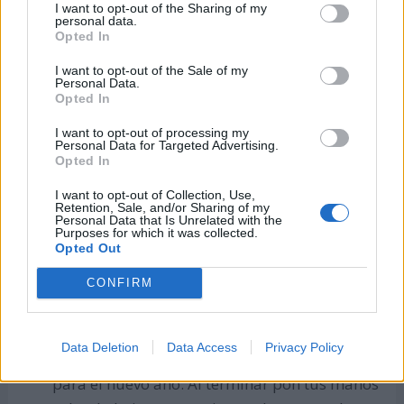
I want to opt-out of the Sharing of my
personal data.
Opted In
I want to opt-out of the Sale of my
Personal Data.
Opted In
Elimina sustancias tóxicas de tu cuerpo con
I want to opt-out of processing my
Personal Data for Targeted Advertising.
dietas de desintoxicación
, consumiendo
Opted In
frutas, verduras y vegetales, disminuyendo la
I want to opt-out of Collection, Use,
ingesta de alimentos procesados, azúcar,
Retention, Sale, and/or Sharing of my
Personal Data that Is Unrelated with the
alcohol y grasas saturadas. De esta forma
Purposes for which it was collected.
Opted Out
recargas tu cuerpo con minerales y vitaminas,
eliminando toxinas.
CONFIRM
Elabora un calendario de planes para el
próximo año en una hoja de papel
. Puedes
Data Deletion
Data Access
Privacy Policy
encender algunas velas y meditar que quieres
para el nuevo año. Al terminar pon tus manos