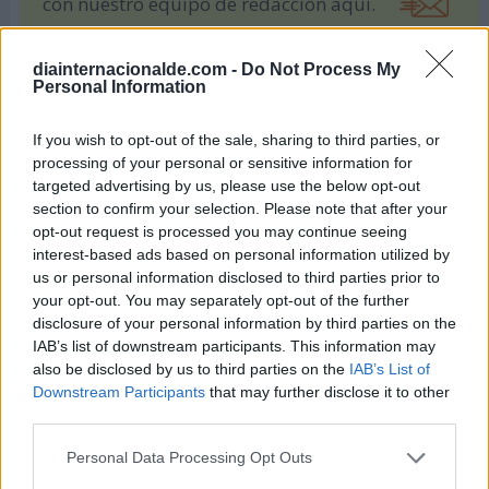
con nuestro equipo de redacción aquí.
diainternacionalde.com -
Do Not Process My
Personal Information
Otros Días Internacionales que
podrían interesarte
If you wish to opt-out of the sale, sharing to third parties, or
processing of your personal or sensitive information for
targeted advertising by us, please use the below opt-out
section to confirm your selection. Please note that after your
opt-out request is processed you may continue seeing
interest-based ads based on personal information utilized by
us or personal information disclosed to third parties prior to
your opt-out. You may separately opt-out of the further
disclosure of your personal information by third parties on the
IAB’s list of downstream participants. This information may
also be disclosed by us to third parties on the
IAB’s List of
Downstream Participants
that may further disclose it to other
Día de la Hispanidad o Día de la
Solsticio de Verano
third parties.
Fiesta Nacional de España
21 de junio de 2026
12 de octubre de 2026
Personal Data Processing Opt Outs