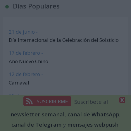
Días Populares
21 de junio -
Día Internacional de la Celebración del Solsticio
17 de febrero -
Año Nuevo Chino
12 de febrero -
Carnaval
20 de marzo -
Suscríbete al
Equinoccio de Primavera
newsletter semanal
,
canal de WhatsApp
,
18 de octubre -
canal de Telegram
y
mensajes webpush
.
Día de la Madre (Argentina)