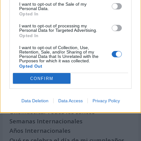
I want to opt-out of the Sale of my
Personal Data.
Opted In
I want to opt-out of processing my
Personal Data for Targeted Advertising.
Opted In
I want to opt-out of Collection, Use,
Retention, Sale, and/or Sharing of my
Personal Data that Is Unrelated with the
Purposes for which it was collected.
Opted Out
Secciones destacadas
CONFIRM
Noticias y actualidad sobre Días
Internacionales
Data Deletion
Data Access
Privacy Policy
Onomástica. Todos los santos
Semanas Internacionales
Años Internacionales
Qué se celebra el día de mi cumpleaños