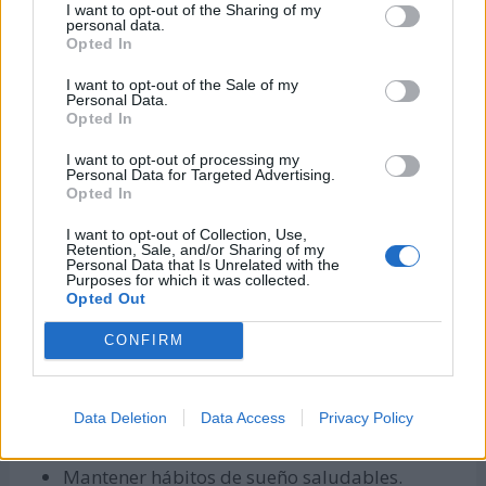
I want to opt-out of the Sharing of my
personal data.
Alimentarse balanceadamente. Evitar el
Opted In
consumo de alimentos y bebidas altamente
I want to opt-out of the Sale of my
procesados.
Personal Data.
Opted In
Hacer ejercicios regularmente.
I want to opt-out of processing my
Evitar el consumo de alcohol y sustancias
Personal Data for Targeted Advertising.
estupefacientes.
Opted In
Desplazarse en la medida de lo posible a pie o
I want to opt-out of Collection, Use,
Retention, Sale, and/or Sharing of my
en bicicleta.
Personal Data that Is Unrelated with the
Purposes for which it was collected.
Opted Out
Mantener hábitos personales de higiene y
limpieza diarios.
CONFIRM
Apagar las luces que no se estén utilizando en
el hogar.
Data Deletion
Data Access
Privacy Policy
Gestionar el manejo del estrés y la ansiedad.
Mantener hábitos de sueño saludables.