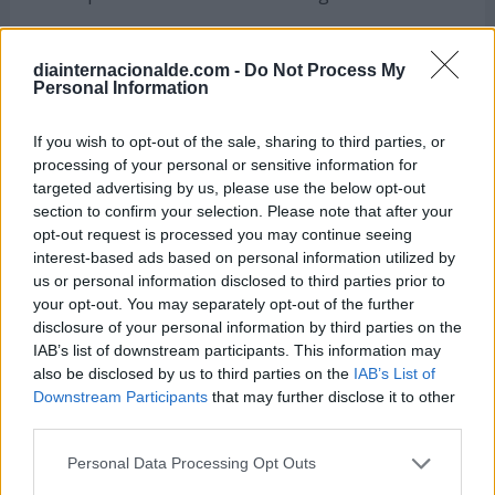
Promover la implementación de ciclovías y vías
peatonales.
diainternacionalde.com -
Do Not Process My
Personal Information
Empresas:
If you wish to opt-out of the sale, sharing to third parties, or
Garantizar a los empleados y trabajadores el
processing of your personal or sensitive information for
acceso al agua potable.
targeted advertising by us, please use the below opt-out
section to confirm your selection. Please note that after your
Apoyar el teletrabajo.
opt-out request is processed you may continue seeing
interest-based ads based on personal information utilized by
Apoyar la lactancia materna por parte de
us or personal information disclosed to third parties prior to
madres trabajadoras.
your opt-out. You may separately opt-out of the further
disclosure of your personal information by third parties on the
Contribuir al ahorro energético, apagando las
IAB’s list of downstream participants. This information may
luces de oficinas y edificaciones.
also be disclosed by us to third parties on the
IAB’s List of
Downstream Participants
that may further disclose it to other
Producir o adquirir productos reciclables o
third parties.
reutilizables.
Personal Data Processing Opt Outs
Personas: