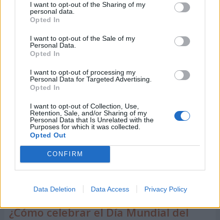
I want to opt-out of the Sharing of my
personal data.
Su autora, está considerada como la escritora
Opted In
africana más influyente de este siglo. Esta novela ha
I want to opt-out of the Sale of my
tenido gran éxito sobre todo, en los Estados Unidos
Personal Data.
Opted In
y que le ha merecido premios y reconocimientos
internacionales.
I want to opt-out of processing my
Personal Data for Targeted Advertising.
Opted In
Todo se desmorona
I want to opt-out of Collection, Use,
Esta magistral obra literaria fue escrita por Chinua
Retention, Sale, and/or Sharing of my
Personal Data that Is Unrelated with the
Achebe, quien ha sido catalogado como el escritor
Purposes for which it was collected.
Opted Out
más universal de África. Una obra un tanto
autobiográfica y que sin duda, hará que el lector
CONFIRM
quiera seguir descubriendo u poco más de esta
maravillosa cultura.
Data Deletion
Data Access
Privacy Policy
¿Cómo celebrar el Día Mundial del