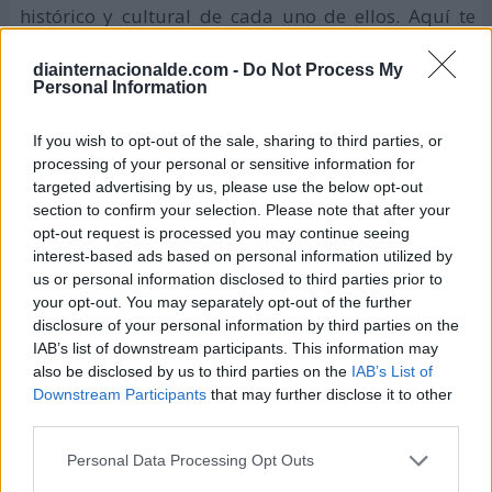
histórico y cultural de cada uno de ellos. Aquí te
dejamos algunas obras literarias emblemáticas del
diainternacionalde.com -
Do Not Process My
continente africano:
Personal Information
Desgracia
If you wish to opt-out of the sale, sharing to third parties, or
processing of your personal or sensitive information for
En este libro se narra el apartheid sufrido por
targeted advertising by us, please use the below opt-out
Sudáfrica durante la década de los noventa. El
section to confirm your selection. Please note that after your
autor del libro
J.M.Coetzee
, ganó el Premio Nobel de
opt-out request is processed you may continue seeing
Literatura 2003 por esta magistral obra literaria.
interest-based ads based on personal information utilized by
us or personal information disclosed to third parties prior to
Tierra Sonámbula
your opt-out. You may separately opt-out of the further
disclosure of your personal information by third parties on the
IAB’s list of downstream participants. This information may
Otra gran obra de la literatura africana, reconocida
also be disclosed by us to third parties on the
IAB’s List of
como una de las mejores novelas escritas que
Downstream Participants
that may further disclose it to other
describe de una manera cruda y real la guerra civil
third parties.
ocurrida en Mozambique en los años ochenta.
Personal Data Processing Opt Outs
Americanah