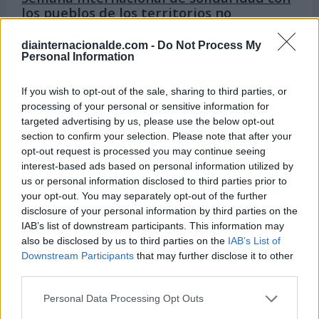
los pueblos de los territorios no
autónomos
diainternacionalde.com -
Do Not Process My
Personal Information
Del 19 al 25 de mayo
Semana Internacional de la Educación
Artística
If you wish to opt-out of the sale, sharing to third parties, or
processing of your personal or sensitive information for
targeted advertising by us, please use the below opt-out
Del 19 al 22 de mayo
section to confirm your selection. Please note that after your
Semana de África
opt-out request is processed you may continue seeing
interest-based ads based on personal information utilized by
Del 25 al 31 de mayo
us or personal information disclosed to third parties prior to
Semana Europea Contra el Cáncer
your opt-out. You may separately opt-out of the further
disclosure of your personal information by third parties on the
IAB’s list of downstream participants. This information may
also be disclosed by us to third parties on the
IAB’s List of
Downstream Participants
that may further disclose it to other
Hoy 10 de agosto es:
third parties.
Personal Data Processing Opt Outs
Día Mundial del León