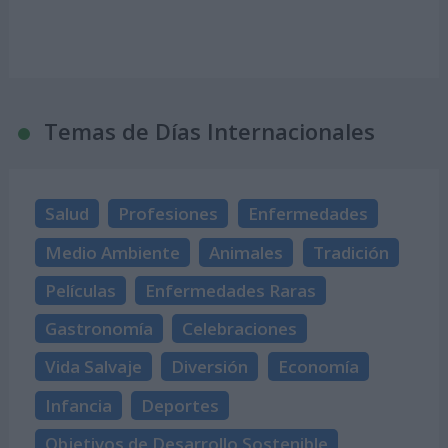
Temas de Días Internacionales
Salud
Profesiones
Enfermedades
Medio Ambiente
Animales
Tradición
Películas
Enfermedades Raras
Gastronomía
Celebraciones
Vida Salvaje
Diversión
Economía
Infancia
Deportes
Objetivos de Desarrollo Sostenible