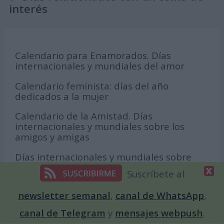
interés
Calendario para Enamorados. Días
internacionales y mundiales del amor
Calendario feminista: días del año
dedicados a la mujer
Calendario de la Amistad. Días
internacionales y mundiales sobre los
amigos y amigas
Días internacionales y mundiales sobre
medio ambiente y ecología
Suscríbete al
Calendario de Días Internacionales y
newsletter semanal
,
canal de WhatsApp
,
Mundiales Relacionados con Animales
canal de Telegram
y
mensajes webpush
.
Calendario de la diversidad sexual: fechas