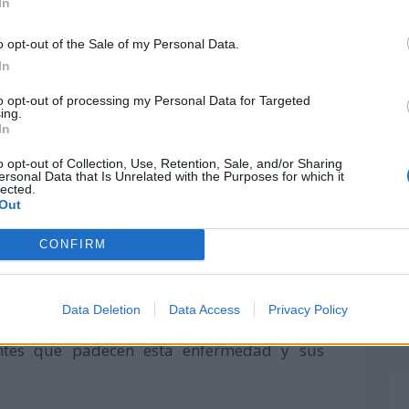
In
 a la debilidad de los músculos de la pared
o opt-out of the Sale of my Personal Data.
In
 esta enfermedad, aunque la aplicación del
to opt-out of processing my Personal Data for Targeted
o especialista puede ayudar a aliviar los
ing.
In
o opt-out of Collection, Use, Retention, Sale, and/or Sharing
ersonal Data that Is Unrelated with the Purposes for which it
mundial?
lected.
Out
e organizan jornadas, conferencias y eventos
CONFIRM
e instituciones en materia de salud.
des deportivas, educativas y divulgación de
Data Deletion
Data Access
Privacy Policy
izar la
Miastenia Gravis
en la población,
entes que padecen esta enfermedad y sus