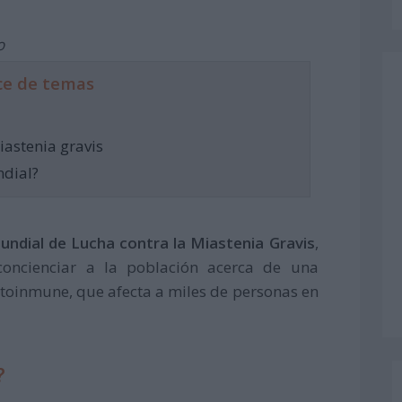
o
ce de temas
iastenia gravis
ndial?
undial de Lucha contra la Miastenia Gravis
,
 concienciar a la población acerca de una
oinmune, que afecta a miles de personas en
?