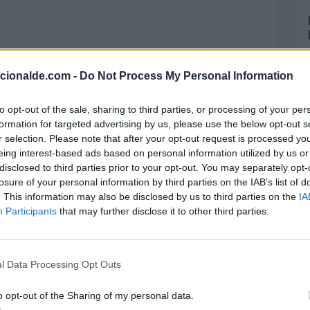
acionalde.com -
Do Not Process My Personal Information
 miastenia gravis
to opt-out of the sale, sharing to third parties, or processing of your per
os de esta enfermedad son los siguientes:
formation for targeted advertising by us, please use the below opt-out s
r selection. Please note that after your opt-out request is processed y
eing interest-based ads based on personal information utilized by us or
disclosed to third parties prior to your opt-out. You may separately opt-
r y tragar.
losure of your personal information by third parties on the IAB’s list of
. This information may also be disclosed by us to third parties on the
IA
Participants
that may further disclose it to other third parties.
tosis palpebral
.
 los músculos faciales.
l Data Processing Opt Outs
o opt-out of the Sharing of my personal data.