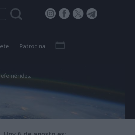
bete
Patrocina
 efemérides.
Hoy 6 de agosto es: