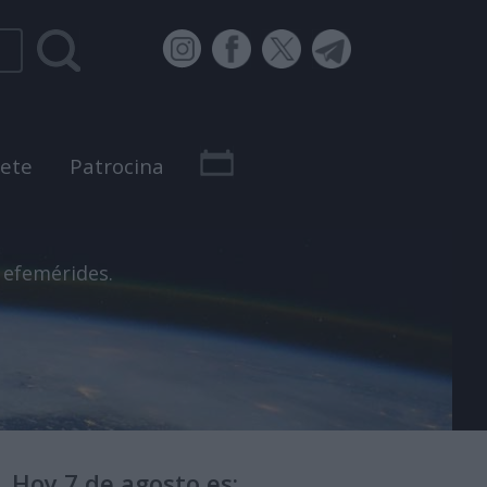
bete
Patrocina
 efemérides.
Hoy 7 de agosto es: