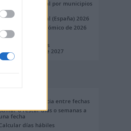
Calendario Laboral por municipios
(España)
Calendario Laboral (España) 2026
Calendario Astronómico de 2026
Calendario Lunar
Calendario de Días
Internacionales de 2027
Calculadoras
Calcula la diferencia entre fechas
Sumar o restar días o semanas a
una fecha
Calcular días hábiles