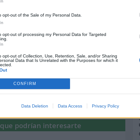
ltural y de tradiciones que se pretenden
In
ículo de la cultura, la identidad y los valores
o opt-out of the Sale of my Personal Data.
In
ugar central en este enfoque ya que ha
to opt-out of processing my Personal Data for Targeted
ing.
 ha recibido influencias de muchas otras.
In
o opt-out of Collection, Use, Retention, Sale, and/or Sharing
lcasalengua
patrilopca
ersonal Data that Is Unrelated with the Purposes for which it
lected.
Out
CONFIRM
ulo y quieres enviarnos más información,
uipo de redacción aquí.
Data Deletion
Data Access
Privacy Policy
 que podrían interesarte