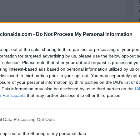
acionalde.com -
Do Not Process My Personal Information
to opt-out of the sale, sharing to third parties, or processing of your per
formation for targeted advertising by us, please use the below opt-out s
r selection. Please note that after your opt-out request is processed y
eing interest-based ads based on personal information utilized by us or
disclosed to third parties prior to your opt-out. You may separately opt-
ua portuguesa y las culturas lusófonas. En
losure of your personal information by third parties on the IAB’s list of
. This information may also be disclosed by us to third parties on the
IA
a General de la UNESCO decidió proclamar el
Participants
that may further disclose it to other third parties.
Mundial de la Lengua Portuguesa.
a cultura y las tradiciones
l Data Processing Opt Outs
a una lengua, no solo hay que pensar en la
o opt-out of the Sharing of my personal data.