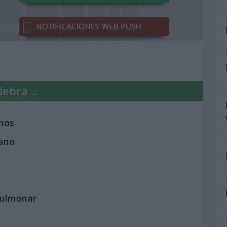
ebra ...
anos
cano
Pulmonar