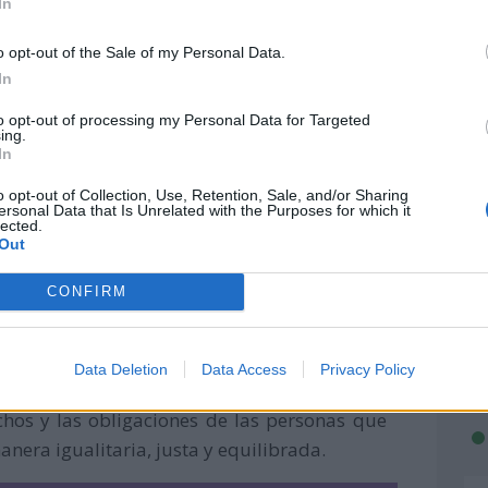
In
tido si no redunda en el bienestar real y
o opt-out of the Sale of my Personal Data.
In
to opt-out of processing my Personal Data for Targeted
ing.
In
basa en la defensa de la igualdad de
o opt-out of Collection, Use, Retention, Sale, and/or Sharing
iminación y defensa de los derechos de todas
ersonal Data that Is Unrelated with the Purposes for which it
lected.
adicional de justicia legal.
Out
cceso al disfrute de los derechos humanos
CONFIRM
idad, a la supervivencia, a la expresión con
derechos, así como a ser tratados con respeto
Data Deletion
Data Access
Privacy Policy
chos y las obligaciones de las personas que
anera igualitaria, justa y equilibrada.