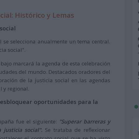
ocial: Histórico y Lemas
social
l se selecciona anualmente un tema central.
ia social".
abajo marcará la agenda de esta celebración
 ciudades del mundo. Destacados oradores del
ración de la justicia social en las agendas
l y regional.
desbloquear oportunidades para la
mpaña fue el siguiente:
"Superar barreras y
justicia social".
Se trataba de reflexionar
rtalecer el contrato social que se ha visto