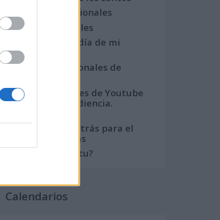
Semanas Internacionales
Años Internacionales
Qué se celebra el día de mi
cumpleaños
Eventos internacionales de
cultura
Los mejores canales de Youtube
según nuestra audiencia.
¡Participa!
Crea una cuenta atrás para el
evento que quieras
¿Qué día crearías tu?
Calendarios