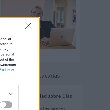
sonal or
ection to
ou may
 personal
out of the
 downstream
B’s List of
Secciones destacadas
Noticias y actualidad sobre Días
Internacionales
Onomástica. Todos los santos