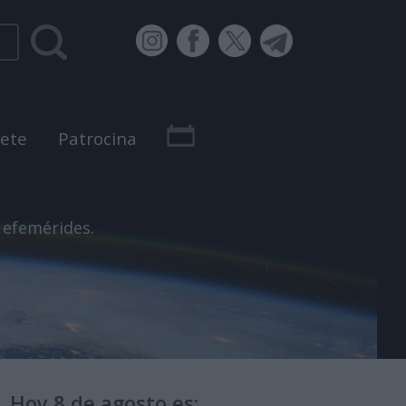
bete
Patrocina
 efemérides.
Hoy 8 de agosto es: