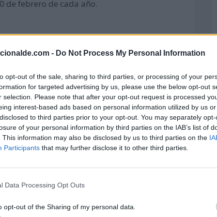
20 de febrero de cada año.
acionalde.com -
Do Not Process My Personal Information
to opt-out of the sale, sharing to third parties, or processing of your per
formation for targeted advertising by us, please use the below opt-out s
r selection. Please note that after your opt-out request is processed y
eing interest-based ads based on personal information utilized by us or
disclosed to third parties prior to your opt-out. You may separately opt-
losure of your personal information by third parties on the IAB’s list of
. This information may also be disclosed by us to third parties on the
IA
Participants
that may further disclose it to other third parties.
s Unidas, la búsqueda de la justicia social
isión.
l Data Processing Opt Outs
ecta directamente a los sistemas ecológicos
o opt-out of the Sharing of my personal data.
a que la justicia social sea una realidad. El