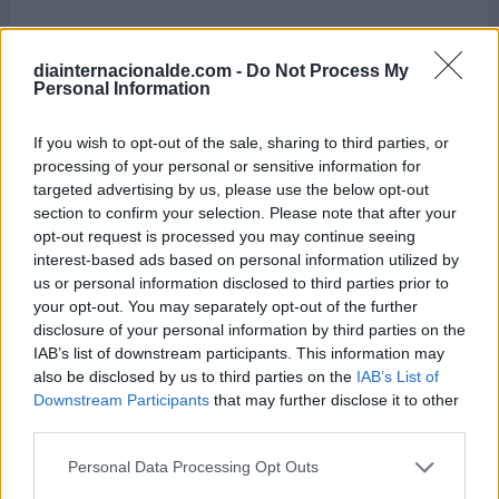
Del 24 al 30 de octubre
diainternacionalde.com -
Do Not Process My
Semana del Desarme
Personal Information
Del 20 al 24 de octubre
If you wish to opt-out of the sale, sharing to third parties, or
Semana Europea para la Seguridad y
processing of your personal or sensitive information for
Salud en el Trabajo
targeted advertising by us, please use the below opt-out
section to confirm your selection. Please note that after your
Del 19 al 25 de octubre
opt-out request is processed you may continue seeing
interest-based ads based on personal information utilized by
Semana Internacional de Prevención del
us or personal information disclosed to third parties prior to
Envenenamiento por Plomo
your opt-out. You may separately opt-out of the further
disclosure of your personal information by third parties on the
Del 4 al 10 de octubre
IAB’s list of downstream participants. This information may
Semana Mundial del Espacio
also be disclosed by us to third parties on the
IAB’s List of
Downstream Participants
that may further disclose it to other
third parties.
Personal Data Processing Opt Outs
Hoy 6 de agosto es: