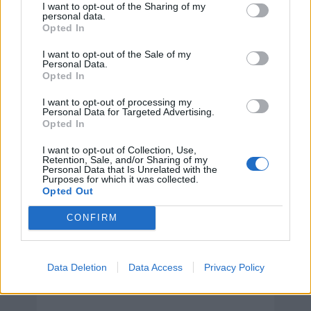
I want to opt-out of the Sharing of my
personal data.
Opted In
Día Internacional de
Concienciación sobre las
I want to opt-out of the Sale of my
Personal Data.
Necesidades Especiales de
Opted In
Desarrollo y los Desafíos de los
Países en Desarrollo sin Litoral
I want to opt-out of processing my
Personal Data for Targeted Advertising.
6 de agosto de 2026
Opted In
I want to opt-out of Collection, Use,
Retention, Sale, and/or Sharing of my
Personal Data that Is Unrelated with the
Purposes for which it was collected.
Opted Out
CONFIRM
Data Deletion
Data Access
Privacy Policy