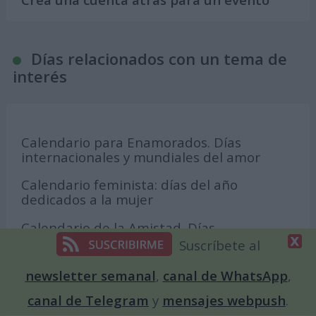
Días relacionados con un tema de
interés
Calendario para Enamorados. Días
internacionales y mundiales del amor
Calendario feminista: días del año
dedicados a la mujer
Calendario de la Amistad. Días
internacionales y mundiales sobre los
Suscríbete al
amigos y amigas
newsletter semanal
,
canal de WhatsApp
,
Días internacionales y mundiales sobre
canal de Telegram
y
mensajes webpush
.
medio ambiente y ecología