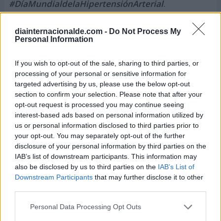
#DíaMundialdelaHipertensiónArterial
.
diainternacionalde.com -
Do Not Process My
Patricia López. Periodista.
plcasalengua
Personal Information
patrilopca
If you wish to opt-out of the sale, sharing to third parties, or
processing of your personal or sensitive information for
targeted advertising by us, please use the below opt-out
Si conoces datos sobre este artículo y quieres
section to confirm your selection. Please note that after your
enviarnos más información, ponte en contacto
opt-out request is processed you may continue seeing
con nuestro equipo de redacción aquí.
interest-based ads based on personal information utilized by
us or personal information disclosed to third parties prior to
your opt-out. You may separately opt-out of the further
disclosure of your personal information by third parties on the
Otros Días Internacionales que
IAB’s list of downstream participants. This information may
also be disclosed by us to third parties on the
IAB’s List of
podrían interesarte
Downstream Participants
that may further disclose it to other
third parties.
Personal Data Processing Opt Outs