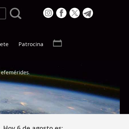
bete
Patrocina
 efemérides.
Hoy 6 de agosto es: