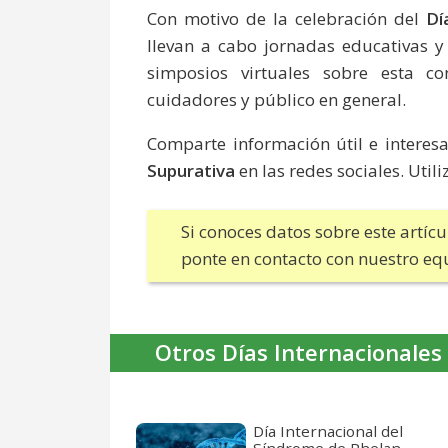
Con motivo de la celebración del
Dí
llevan a cabo jornadas educativas y
simposios virtuales sobre esta co
cuidadores y público en general.
Comparte información útil e interes
Supurativa
en las redes sociales. Util
Si conoces datos sobre este artíc
ponte en contacto con nuestro eq
Otros Días Internacionales
Día Internacional del
Síndrome de Phelan-